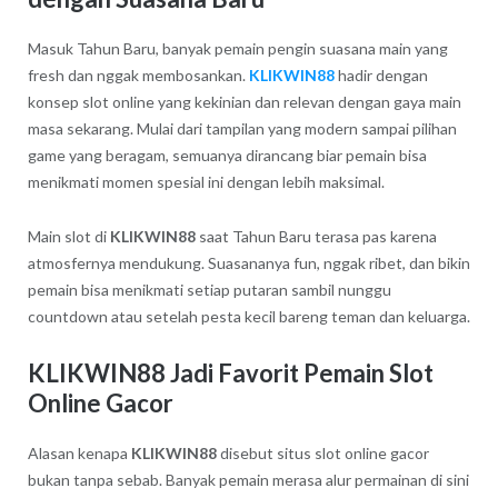
Masuk Tahun Baru, banyak pemain pengin suasana main yang
fresh dan nggak membosankan.
KLIKWIN88
hadir dengan
konsep slot online yang kekinian dan relevan dengan gaya main
masa sekarang. Mulai dari tampilan yang modern sampai pilihan
game yang beragam, semuanya dirancang biar pemain bisa
menikmati momen spesial ini dengan lebih maksimal.
Main slot di
KLIKWIN88
saat Tahun Baru terasa pas karena
atmosfernya mendukung. Suasananya fun, nggak ribet, dan bikin
pemain bisa menikmati setiap putaran sambil nunggu
countdown atau setelah pesta kecil bareng teman dan keluarga.
KLIKWIN88 Jadi Favorit Pemain Slot
Online Gacor
Alasan kenapa
KLIKWIN88
disebut situs slot online gacor
bukan tanpa sebab. Banyak pemain merasa alur permainan di sini