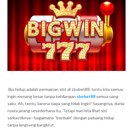
Jika hidup adalah permainan slot di sbobet88, tentu kita semua
ingin menang besar tanpa kehilangan
sbobet88
semua uang
saku. Ah, tentu, karena siapa yang tidak ingin? Sayangnya, dunia
nyata jarang sesederhana itu. Tetapi mari kita lihat sisi
sarkastiknya—bagaimana “bermain” dengan peluang hidup
tanpa langsung bangkrut.