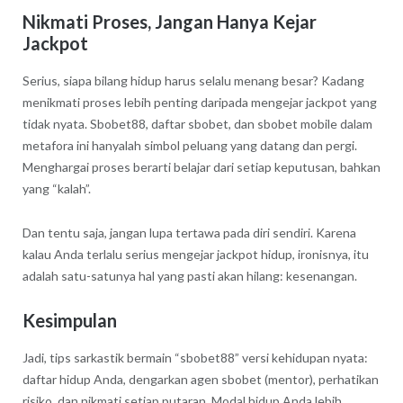
Nikmati Proses, Jangan Hanya Kejar
Jackpot
Serius, siapa bilang hidup harus selalu menang besar? Kadang
menikmati proses lebih penting daripada mengejar jackpot yang
tidak nyata. Sbobet88, daftar sbobet, dan sbobet mobile dalam
metafora ini hanyalah simbol peluang yang datang dan pergi.
Menghargai proses berarti belajar dari setiap keputusan, bahkan
yang “kalah”.
Dan tentu saja, jangan lupa tertawa pada diri sendiri. Karena
kalau Anda terlalu serius mengejar jackpot hidup, ironisnya, itu
adalah satu-satunya hal yang pasti akan hilang: kesenangan.
Kesimpulan
Jadi, tips sarkastik bermain “sbobet88” versi kehidupan nyata:
daftar hidup Anda, dengarkan agen sbobet (mentor), perhatikan
risiko, dan nikmati setiap putaran. Modal hidup Anda lebih