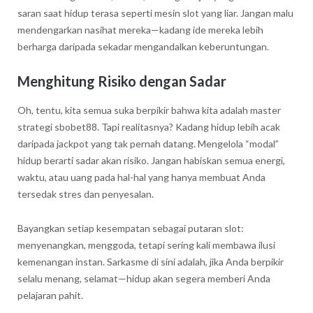
saran saat hidup terasa seperti mesin slot yang liar. Jangan malu
mendengarkan nasihat mereka—kadang ide mereka lebih
berharga daripada sekadar mengandalkan keberuntungan.
Menghitung Risiko dengan Sadar
Oh, tentu, kita semua suka berpikir bahwa kita adalah master
strategi sbobet88. Tapi realitasnya? Kadang hidup lebih acak
daripada jackpot yang tak pernah datang. Mengelola “modal”
hidup berarti sadar akan risiko. Jangan habiskan semua energi,
waktu, atau uang pada hal-hal yang hanya membuat Anda
tersedak stres dan penyesalan.
Bayangkan setiap kesempatan sebagai putaran slot:
menyenangkan, menggoda, tetapi sering kali membawa ilusi
kemenangan instan. Sarkasme di sini adalah, jika Anda berpikir
selalu menang, selamat—hidup akan segera memberi Anda
pelajaran pahit.