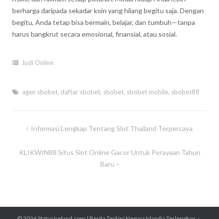
berharga daripada sekadar koin yang hilang begitu saja. Dengan
begitu, Anda tetap bisa bermain, belajar, dan tumbuh—tanpa
harus bangkrut secara emosional, finansial, atau sosial.
Judi Online
agen sbobet
,
daftar sbobet
,
sbobet
,
sbobet mobile
,
sbobet88
Post
Informasi Lengkap Tentang Slot Thailand Terpercaya
navigation
KLIKWIN88 Situs Slot Online Gacor Untuk Perayaan Tahun
Baru
© 2026
Statusireland.com | Berita Terkini Negara Irlandia Terlengkap