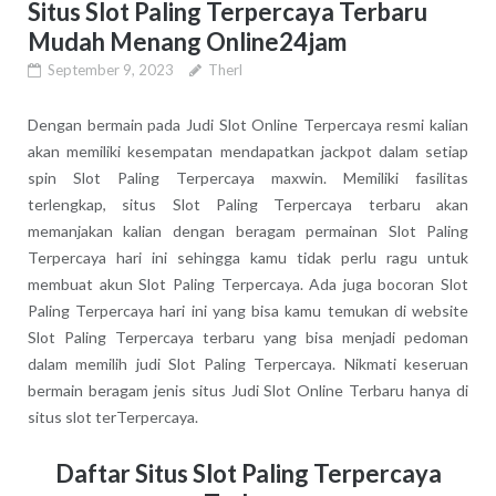
Situs Slot Paling Terpercaya Terbaru
Mudah Menang Online24jam
September 9, 2023
Therl
Dengan bermain pada Judi Slot Online Terpercaya resmi kalian
akan memiliki kesempatan mendapatkan jackpot dalam setiap
spin Slot Paling Terpercaya maxwin. Memiliki fasilitas
terlengkap, situs Slot Paling Terpercaya terbaru akan
memanjakan kalian dengan beragam permainan Slot Paling
Terpercaya hari ini sehingga kamu tidak perlu ragu untuk
membuat akun Slot Paling Terpercaya. Ada juga bocoran Slot
Paling Terpercaya hari ini yang bisa kamu temukan di website
Slot Paling Terpercaya terbaru yang bisa menjadi pedoman
dalam memilih judi Slot Paling Terpercaya. Nikmati keseruan
bermain beragam jenis situs Judi Slot Online Terbaru hanya di
situs slot terTerpercaya.
Daftar Situs Slot Paling Terpercaya