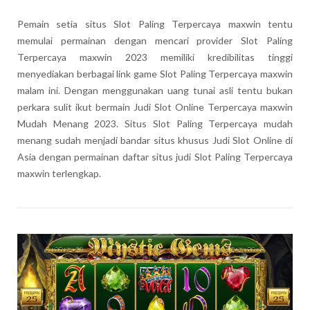
Pemain setia situs Slot Paling Terpercaya maxwin tentu
memulai permainan dengan mencari provider Slot Paling
Terpercaya maxwin 2023 memiliki kredibilitas tinggi
menyediakan berbagai link game Slot Paling Terpercaya maxwin
malam ini. Dengan menggunakan uang tunai asli tentu bukan
perkara sulit ikut bermain Judi Slot Online Terpercaya maxwin
Mudah Menang 2023. Situs Slot Paling Terpercaya mudah
menang sudah menjadi bandar situs khusus Judi Slot Online di
Asia dengan permainan daftar situs judi Slot Paling Terpercaya
maxwin terlengkap.