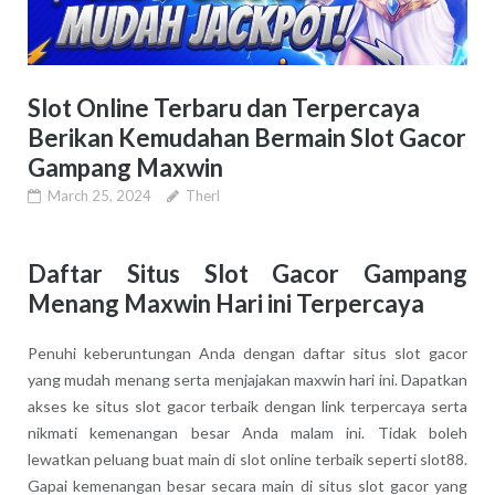
Slot Online Terbaru dan Terpercaya
Berikan Kemudahan Bermain Slot Gacor
Gampang Maxwin
March 25, 2024
Therl
Daftar Situs Slot Gacor Gampang
Menang Maxwin Hari ini Terpercaya
Penuhi keberuntungan Anda dengan daftar situs slot gacor
yang mudah menang serta menjajakan maxwin hari ini. Dapatkan
akses ke situs slot gacor terbaik dengan link terpercaya serta
nikmati kemenangan besar Anda malam ini. Tidak boleh
lewatkan peluang buat main di slot online terbaik seperti slot88.
Gapai kemenangan besar secara main di situs slot gacor yang