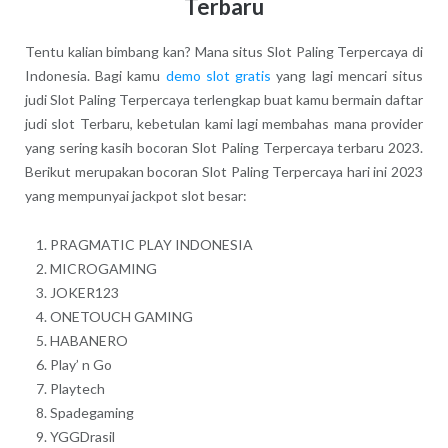
Terbaru
Tentu kalian bimbang kan? Mana situs Slot Paling Terpercaya di
Indonesia. Bagi kamu
demo slot gratis
yang lagi mencari situs
judi Slot Paling Terpercaya terlengkap buat kamu bermain daftar
judi slot Terbaru, kebetulan kami lagi membahas mana provider
yang sering kasih bocoran Slot Paling Terpercaya terbaru 2023.
Berikut merupakan bocoran Slot Paling Terpercaya hari ini 2023
yang mempunyai jackpot slot besar:
PRAGMATIC PLAY INDONESIA
MICROGAMING
JOKER123
ONETOUCH GAMING
HABANERO
Play’ n Go
Playtech
Spadegaming
YGGDrasil