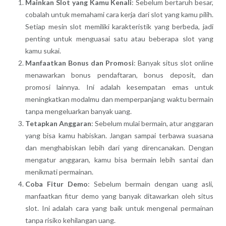
Mainkan Slot yang Kamu Kenali
: Sebelum bertaruh besar,
cobalah untuk memahami cara kerja dari slot yang kamu pilih.
Setiap mesin slot memiliki karakteristik yang berbeda, jadi
penting untuk menguasai satu atau beberapa slot yang
kamu sukai.
Manfaatkan Bonus dan Promosi
: Banyak situs slot online
menawarkan bonus pendaftaran, bonus deposit, dan
promosi lainnya. Ini adalah kesempatan emas untuk
meningkatkan modalmu dan memperpanjang waktu bermain
tanpa mengeluarkan banyak uang.
Tetapkan Anggaran
: Sebelum mulai bermain, atur anggaran
yang bisa kamu habiskan. Jangan sampai terbawa suasana
dan menghabiskan lebih dari yang direncanakan. Dengan
mengatur anggaran, kamu bisa bermain lebih santai dan
menikmati permainan.
Coba Fitur Demo
: Sebelum bermain dengan uang asli,
manfaatkan fitur demo yang banyak ditawarkan oleh situs
slot. Ini adalah cara yang baik untuk mengenal permainan
tanpa risiko kehilangan uang.