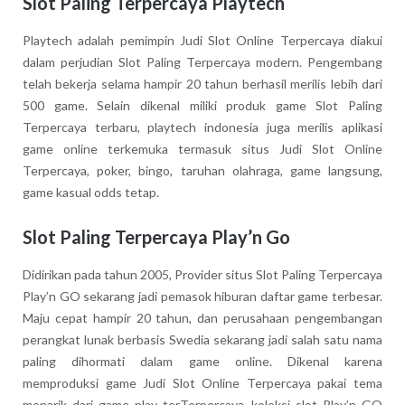
Slot Paling Terpercaya Playtech
Playtech adalah pemimpin Judi Slot Online Terpercaya diakui
dalam perjudian Slot Paling Terpercaya modern. Pengembang
telah bekerja selama hampir 20 tahun berhasil merilis lebih dari
500 game. Selain dikenal miliki produk game Slot Paling
Terpercaya terbaru, playtech indonesia juga merilis aplikasi
game online terkemuka termasuk situs Judi Slot Online
Terpercaya, poker, bingo, taruhan olahraga, game langsung,
game kasual odds tetap.
Slot Paling Terpercaya Play’n Go
Didirikan pada tahun 2005, Provider situs Slot Paling Terpercaya
Play’n GO sekarang jadi pemasok hiburan daftar game terbesar.
Maju cepat hampir 20 tahun, dan perusahaan pengembangan
perangkat lunak berbasis Swedia sekarang jadi salah satu nama
paling dihormati dalam game online. Dikenal karena
memproduksi game Judi Slot Online Terpercaya pakai tema
menarik dari game play terTerpercaya, koleksi slot Play’n GO