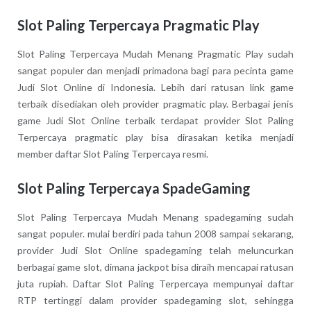
Slot Paling Terpercaya Pragmatic Play
Slot Paling Terpercaya Mudah Menang Pragmatic Play sudah
sangat populer dan menjadi primadona bagi para pecinta game
Judi Slot Online di Indonesia. Lebih dari ratusan link game
terbaik disediakan oleh provider pragmatic play. Berbagai jenis
game Judi Slot Online terbaik terdapat provider Slot Paling
Terpercaya pragmatic play bisa dirasakan ketika menjadi
member daftar Slot Paling Terpercaya resmi.
Slot Paling Terpercaya SpadeGaming
Slot Paling Terpercaya Mudah Menang spadegaming sudah
sangat populer. mulai berdiri pada tahun 2008 sampai sekarang,
provider Judi Slot Online spadegaming telah meluncurkan
berbagai game slot, dimana jackpot bisa diraih mencapai ratusan
juta rupiah. Daftar Slot Paling Terpercaya mempunyai daftar
RTP tertinggi dalam provider spadegaming slot, sehingga