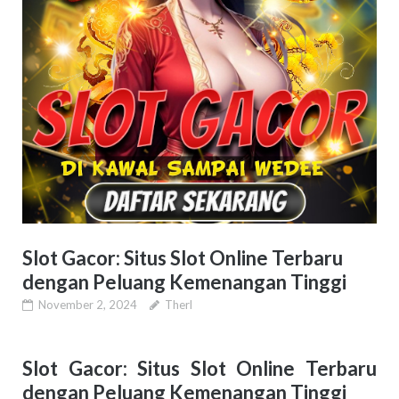
Slot Gacor: Situs Slot Online Terbaru
dengan Peluang Kemenangan Tinggi
November 2, 2024
Therl
Slot Gacor: Situs Slot Online Terbaru
dengan Peluang Kemenangan Tinggi