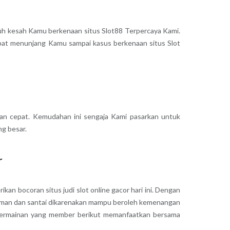
luh kesah Kamu berkenaan situs Slot88 Terpercaya Kami.
apat menunjang Kamu sampai kasus berkenaan situs Slot
an cepat. Kemudahan ini sengaja Kami pasarkan untuk
g besar.
r
rikan bocoran situs judi slot online gacor hari ini. Dengan
aman dan santai dikarenakan mampu beroleh kemenangan
permainan yang member berikut memanfaatkan bersama