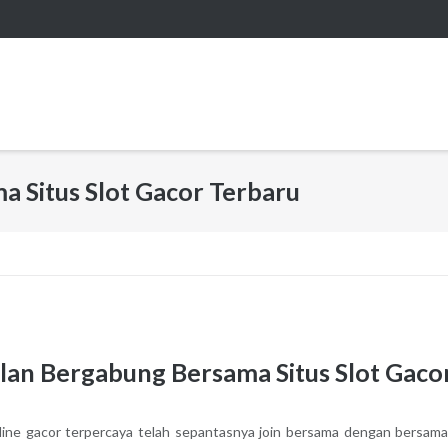
 Situs Slot Gacor Terbaru
an Bergabung Bersama Situs Slot Gaco
nline gacor terpercaya telah sepantasnya join bersama dengan bersama 