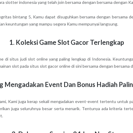
a slotter indonesia yang telah join bersama dengan bersama dengan Ka
integritas bintang 5, Kamu dapat disuguhkan bersama dengan bersama d
ebagian keuntungan yang mampu segera Kamu mempunyai langsung.
1. Koleksi Game Slot Gacor Terlengkap
me di situs judi slot online yang paling lengkap di Indonesia. Keuntu
mainan slot pada situs slot gacor online di sini bersama dengan bersam
ng Mengadakan Event Dan Bonus Hadiah Pali
ami, Kami juga kerap sekali mengadakan event-event tertentu untuk 
kan juga seluruhnya besar serta menarik. Tentunya ada kriteria terte
t.