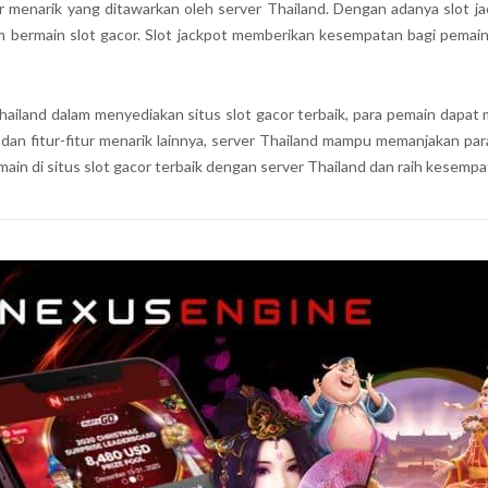
ur menarik yang ditawarkan oleh server Thailand. Dengan adanya slot 
m bermain slot gacor. Slot jackpot memberikan kesempatan bagi pemai
Thailand dalam menyediakan situs slot gacor terbaik, para pemain da
n fitur-fitur menarik lainnya, server Thailand mampu memanjakan pa
main di situs slot gacor terbaik dengan server Thailand dan raih kese