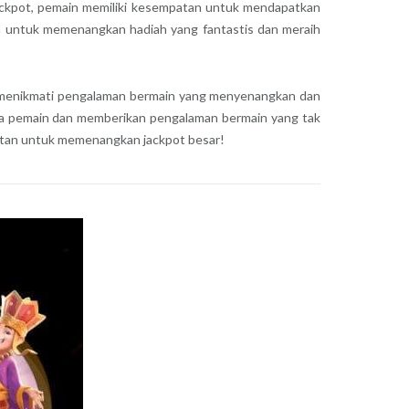
jackpot, pemain memiliki kesempatan untuk mendapatkan
n untuk memenangkan hadiah yang fantastis dan meraih
pat menikmati pengalaman bermain yang menyenangkan dan
ra pemain dan memberikan pengalaman bermain yang tak
mpatan untuk memenangkan jackpot besar!