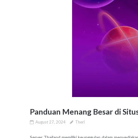
Panduan Menang Besar di Situs
August 27, 2024
Therl
Server Thailand memiliki keunggulan dalam menyediak