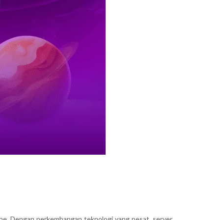
ine. Dengan perkembangan teknologi yang pesat, server