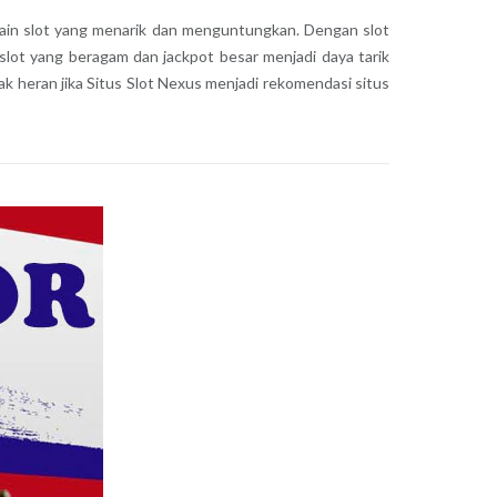
rmain slot yang menarik dan menguntungkan. Dengan slot
slot yang beragam dan jackpot besar menjadi daya tarik
idak heran jika Situs Slot Nexus menjadi rekomendasi situs