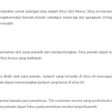
mendasikan untuk kalangan atas adalah Situs Slot Nexus. Situs ini men
engakomodasi banyak pemain sekaligus tanpa lag dan gangguan. Denga
n mudah.
rmainan slot yang menarik dan menguntungkan. Para pemain dapat memi
n fitur bonus yang melimpah.
sa diraih oleh para pemain. Jackpot yang tersedia di situs ini menca
in dapat memenangkan jackpot yang besar di situs ini.
rima kepada para pemainnya. Tim customer service yang profesional s
ara pemain dapat fokus pada permainan mereka tanpa khawatir.