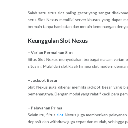
Salah satu situs slot paling gacor yang sangat direko
seru. Slot Nexus memiliki server khusus yang dapat m
bermain tanpa hambatan dan meraih kemenangan denga
Keunggulan Slot Nexus
– Varian Permainan Slot
Situs Slot Nexus menyediakan berbagai macam varian pe
situs ini. Mulai dari slot klasik hingga slot modern denga
– Jackpot Besar
Slot Nexus juga dikenal memiliki jackpot besar yang bi
pemenangnya. Dengan modal yang relatif kecil, para pema
– Pelayanan Prima
Selain itu, Situs
slot
Nexus juga memberikan pelayanan p
deposit dan withdraw juga cepat dan mudah, sehingga p