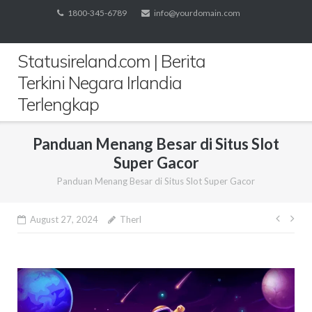
Skip
1800-345-6789
info@yourdomain.com
to
content
Statusireland.com | Berita
Terkini Negara Irlandia
Terlengkap
Panduan Menang Besar di Situs Slot
Super Gacor
Panduan Menang Besar di Situs Slot Super Gacor
Post
August 27, 2024
Therl
navig