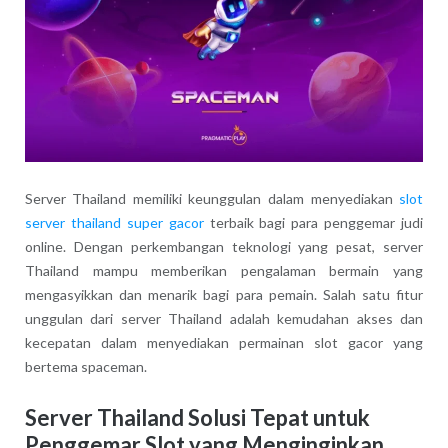
Server Thailand memiliki keunggulan dalam menyediakan
slot
server thailand super gacor
terbaik bagi para penggemar judi
online. Dengan perkembangan teknologi yang pesat, server
Thailand mampu memberikan pengalaman bermain yang
mengasyikkan dan menarik bagi para pemain. Salah satu fitur
unggulan dari server Thailand adalah kemudahan akses dan
kecepatan dalam menyediakan permainan slot gacor yang
bertema spaceman.
Server Thailand Solusi Tepat untuk
Penggemar Slot yang Menginginkan