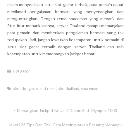
dalam menyediakan situs slot gacor terbaik, para pemain dapat
menikmati pengalaman bermain yang menyenangkan dan
menguntungkan. Dengan tema spaceman yang menarik dan
fitur-fitur menarik lainnya, server Thailand mampu memanjakan
para pemain dan memberikan pengalaman bermain yang tak
terlupakan. Jadi, jangan lewatkan kesempatan untuk bermain di
situs slot gacor terbaik dengan server Thailand dan raih
kesempatan untuk memenangkan jackpot besar!
slot gacor
slot
,
slot gacor
,
slot resmi
,
slot thailand
,
spaceman
Post
Menangkan Jackpot Besar Di Game Slot Olympus 1000
navigation
Joker123 Tips Dan Trik: Cara Meningkatkan Peluang Menang