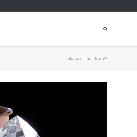
rahasia diamondexh99