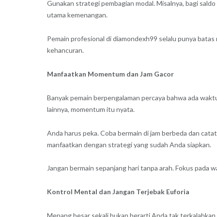
Gunakan strategi pembagian modal. Misalnya, bagi saldo 
utama kemenangan.
Pemain profesional di diamondexh99 selalu punya batas m
kehancuran.
Manfaatkan Momentum dan Jam Gacor
Banyak pemain berpengalaman percaya bahwa ada waktu-wa
lainnya, momentum itu nyata.
Anda harus peka. Coba bermain di jam berbeda dan cata
manfaatkan dengan strategi yang sudah Anda siapkan.
Jangan bermain sepanjang hari tanpa arah. Fokus pada wa
Kontrol Mental dan Jangan Terjebak Euforia
Menang besar sekali bukan berarti Anda tak terkalahkan.