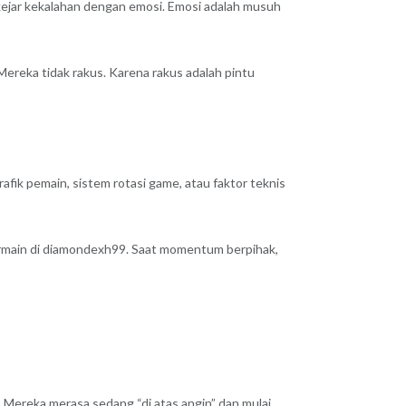
 kejar kekalahan dengan emosi. Emosi adalah musuh
Mereka tidak rakus. Karena rakus adalah pintu
fik pemain, sistem rotasi game, atau faktor teknis
bermain di diamondexh99. Saat momentum berpihak,
. Mereka merasa sedang “di atas angin” dan mulai