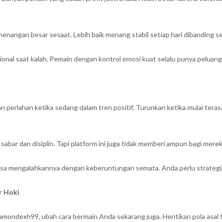
enangan besar sesaat. Lebih baik menang stabil setiap hari dibanding sek
onal saat kalah. Pemain dengan kontrol emosi kuat selalu punya peluang
 perlahan ketika sedang dalam tren positif. Turunkan ketika mulai terasa
bar dan disiplin. Tapi platform ini juga tidak memberi ampun bagi mere
isa mengalahkannya dengan keberuntungan semata. Anda perlu strategi, an
r Hoki
amondexh99, ubah cara bermain Anda sekarang juga. Hentikan pola asal 