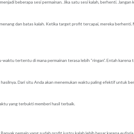
menjadi beberapa sesi permainan. Jika satu sesi kalah, berhenti. Jangan
enang dan batas kalah. Ketika target profit tercapai, mereka berhenti. 
ktu tertentu di mana permainan terasa lebih “ringan”. Entah karena tra
t hasilnya. Dari situ Anda akan menemukan waktu paling efektif untuk 
ktu yang terbukti memberi hasil terbaik.
 Banyak pemain yang sudah profit justru kalah lebih besar karena euforia