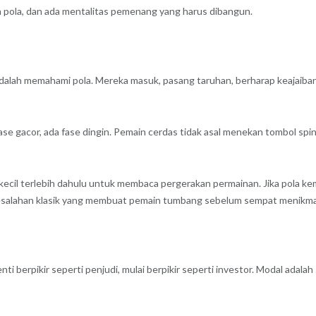
a pola, dan ada mentalitas pemenang yang harus dibangun.
alah memahami pola. Mereka masuk, pasang taruhan, berharap keajaiban 
fase gacor, ada fase dingin. Pemain cerdas tidak asal menekan tombol s
kecil terlebih dahulu untuk membaca pergerakan permainan. Jika pola ke
u kesalahan klasik yang membuat pemain tumbang sebelum sempat menikm
berpikir seperti penjudi, mulai berpikir seperti investor. Modal adalah 