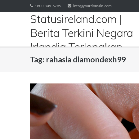
Skip
1800-345-6789
info@yourdomain.com
to
Statusireland.com |
content
Berita Terkini Negara
Irlandia Terlengkap
Tag:
rahasia diamondexh99