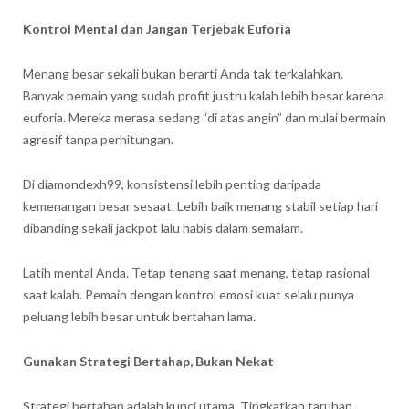
Kontrol Mental dan Jangan Terjebak Euforia
Menang besar sekali bukan berarti Anda tak terkalahkan.
Banyak pemain yang sudah profit justru kalah lebih besar karena
euforia. Mereka merasa sedang “di atas angin” dan mulai bermain
agresif tanpa perhitungan.
Di diamondexh99, konsistensi lebih penting daripada
kemenangan besar sesaat. Lebih baik menang stabil setiap hari
dibanding sekali jackpot lalu habis dalam semalam.
Latih mental Anda. Tetap tenang saat menang, tetap rasional
saat kalah. Pemain dengan kontrol emosi kuat selalu punya
peluang lebih besar untuk bertahan lama.
Gunakan Strategi Bertahap, Bukan Nekat
Strategi bertahap adalah kunci utama. Tingkatkan taruhan