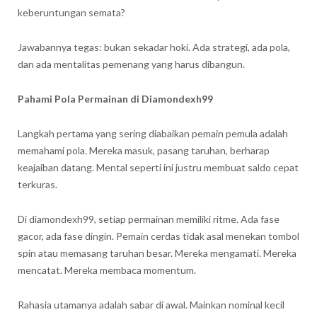
keberuntungan semata?
Jawabannya tegas: bukan sekadar hoki. Ada strategi, ada pola,
dan ada mentalitas pemenang yang harus dibangun.
Pahami Pola Permainan di Diamondexh99
Langkah pertama yang sering diabaikan pemain pemula adalah
memahami pola. Mereka masuk, pasang taruhan, berharap
keajaiban datang. Mental seperti ini justru membuat saldo cepat
terkuras.
Di diamondexh99, setiap permainan memiliki ritme. Ada fase
gacor, ada fase dingin. Pemain cerdas tidak asal menekan tombol
spin atau memasang taruhan besar. Mereka mengamati. Mereka
mencatat. Mereka membaca momentum.
Rahasia utamanya adalah sabar di awal. Mainkan nominal kecil