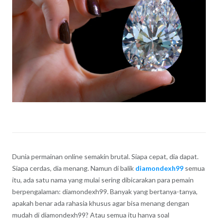
Dunia permainan online semakin brutal. Siapa cepat, dia dapat.
Siapa cerdas, dia menang. Namun di balik
diamondexh99
semua
itu, ada satu nama yang mulai sering dibicarakan para pemain
berpengalaman: diamondexh99. Banyak yang bertanya-tanya,
apakah benar ada rahasia khusus agar bisa menang dengan
mudah di diamondexh99? Atau semua itu hanya soal