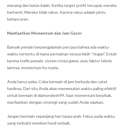
menang dan batas kalah. Ketika target profit tercapai, mereka
berhenti. Mereka tidak rakus. Karena rakus adalah pintu
kehancuran.
Manfaatkan Momentum dan Jam Gacor
Banyak pemain berpengalaman percaya bahwa ada waktu-
waktu tertentu di mana permainan terasa lebih “ringan”. Entah
karena trafik pemain, sistem rotasi game, atau faktor teknis
lainnya, momentum itu nyata.
Anda harus peka. Coba bermain di jam berbeda dan catat
hasilnya. Dari situ Anda akan menemukan waktu paling efektif
untuk bermain di diamondexh99. Saat momentum berpihak,
manfaatkan dengan strategi yang sudah Anda siapkan.
Jangan bermain sepanjang hari tanpa arah. Fokus pada waktu
yang terbukti memberi hasil terbaik.