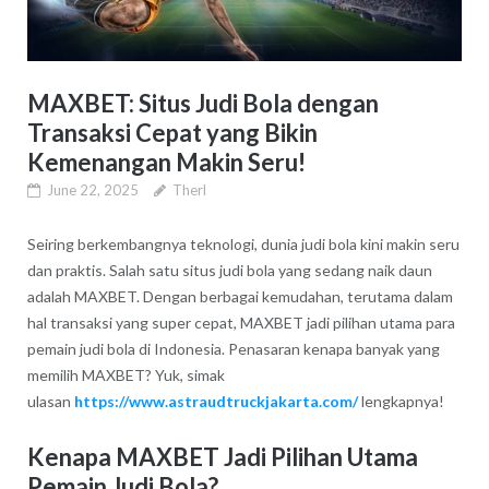
MAXBET: Situs Judi Bola dengan
Transaksi Cepat yang Bikin
Kemenangan Makin Seru!
June 22, 2025
Therl
Seiring berkembangnya teknologi, dunia judi bola kini makin seru
dan praktis. Salah satu situs judi bola yang sedang naik daun
adalah MAXBET. Dengan berbagai kemudahan, terutama dalam
hal transaksi yang super cepat, MAXBET jadi pilihan utama para
pemain judi bola di Indonesia. Penasaran kenapa banyak yang
memilih MAXBET? Yuk, simak
ulasan
https://www.astraudtruckjakarta.com/
lengkapnya!
Kenapa MAXBET Jadi Pilihan Utama
Pemain Judi Bola?