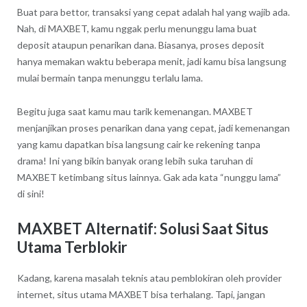
Buat para bettor, transaksi yang cepat adalah hal yang wajib ada.
Nah, di MAXBET, kamu nggak perlu menunggu lama buat
deposit ataupun penarikan dana. Biasanya, proses deposit
hanya memakan waktu beberapa menit, jadi kamu bisa langsung
mulai bermain tanpa menunggu terlalu lama.
Begitu juga saat kamu mau tarik kemenangan. MAXBET
menjanjikan proses penarikan dana yang cepat, jadi kemenangan
yang kamu dapatkan bisa langsung cair ke rekening tanpa
drama! Ini yang bikin banyak orang lebih suka taruhan di
MAXBET ketimbang situs lainnya. Gak ada kata “nunggu lama”
di sini!
MAXBET Alternatif: Solusi Saat Situs
Utama Terblokir
Kadang, karena masalah teknis atau pemblokiran oleh provider
internet, situs utama MAXBET bisa terhalang. Tapi, jangan