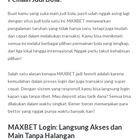
Buat kamu yang suka main judi bola, pasti udah nggak asing lagi
dengan situs judi bola satu ini. MAXBET menawarkan
pengalaman taruhan yang tidak hanya seru, tetapi juga mudah
dan cepat dalam melakukan transaksi. Kamu bisa menikmati
semua ini melalui berbagai pilihan permainan bola yang lengkap,
dari liga lokal hingga internasional. Nggak perlu takut kehabisan
pilihan!
Salah satu alasan kenapa MAXBET jadi favorit adalah karena
kemudahan dalam proses login dan juga transaksi yang super
cepat. Dengan sistem yang responsif, kamu bisa langsung login
kapan saja tanpa ribet. Mau deposit atau tarik dana? Semua bisa
dilakukan dalam waktu singkat. Bener-bener memanjakan para
bettor yang nggak punya waktu banyak, kan?
MAXBET Login: Langsung Akses dan
Main Tanpa Halangan