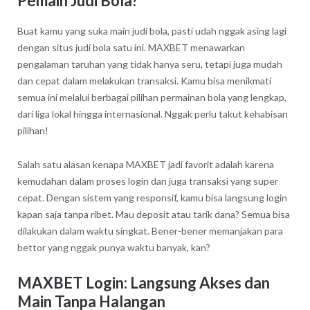
Pemain Judi Bola?
Buat kamu yang suka main judi bola, pasti udah nggak asing lagi
dengan situs judi bola satu ini. MAXBET menawarkan
pengalaman taruhan yang tidak hanya seru, tetapi juga mudah
dan cepat dalam melakukan transaksi. Kamu bisa menikmati
semua ini melalui berbagai pilihan permainan bola yang lengkap,
dari liga lokal hingga internasional. Nggak perlu takut kehabisan
pilihan!
Salah satu alasan kenapa MAXBET jadi favorit adalah karena
kemudahan dalam proses login dan juga transaksi yang super
cepat. Dengan sistem yang responsif, kamu bisa langsung login
kapan saja tanpa ribet. Mau deposit atau tarik dana? Semua bisa
dilakukan dalam waktu singkat. Bener-bener memanjakan para
bettor yang nggak punya waktu banyak, kan?
MAXBET Login: Langsung Akses dan
Main Tanpa Halangan