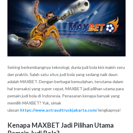
Seiring berkembangnya teknologi, dunia judi bola kini makin seru
dan praktis. Salah satu situs judi bola yang sedang naik daun
adalah MAXBET. Dengan berbagai kemudahan, terutama dalam
hal transaksi yang super cepat, MAXBET jadi pilihan utama para
pemain judi bola di Indonesia. Penasaran kenapa banyak yang
memilih MAXBET? Yuk, simak
ulasan
https://www.astraudtruckjakarta.com/
lengkapnya!
Kenapa MAXBET Jadi Pilihan Utama