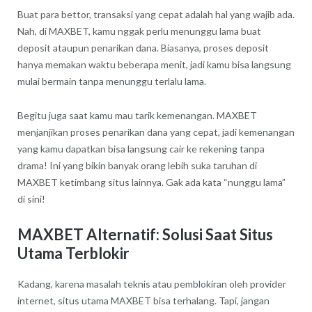
Buat para bettor, transaksi yang cepat adalah hal yang wajib ada.
Nah, di MAXBET, kamu nggak perlu menunggu lama buat
deposit ataupun penarikan dana. Biasanya, proses deposit
hanya memakan waktu beberapa menit, jadi kamu bisa langsung
mulai bermain tanpa menunggu terlalu lama.
Begitu juga saat kamu mau tarik kemenangan. MAXBET
menjanjikan proses penarikan dana yang cepat, jadi kemenangan
yang kamu dapatkan bisa langsung cair ke rekening tanpa
drama! Ini yang bikin banyak orang lebih suka taruhan di
MAXBET ketimbang situs lainnya. Gak ada kata “nunggu lama”
di sini!
MAXBET Alternatif: Solusi Saat Situs
Utama Terblokir
Kadang, karena masalah teknis atau pemblokiran oleh provider
internet, situs utama MAXBET bisa terhalang. Tapi, jangan