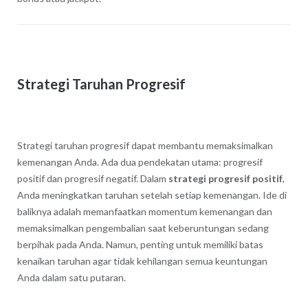
Strategi Taruhan Progresif
Strategi taruhan progresif dapat membantu memaksimalkan
kemenangan Anda. Ada dua pendekatan utama: progresif
positif dan progresif negatif. Dalam
strategi progresif positif
,
Anda meningkatkan taruhan setelah setiap kemenangan. Ide di
baliknya adalah memanfaatkan momentum kemenangan dan
memaksimalkan pengembalian saat keberuntungan sedang
berpihak pada Anda. Namun, penting untuk memiliki batas
kenaikan taruhan agar tidak kehilangan semua keuntungan
Anda dalam satu putaran.