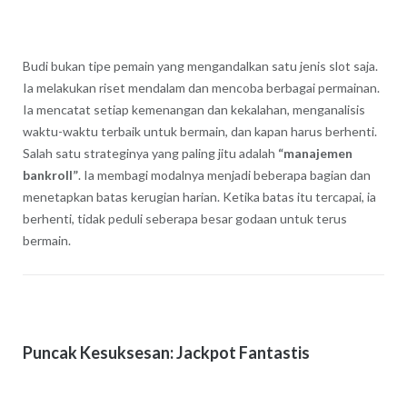
Budi bukan tipe pemain yang mengandalkan satu jenis slot saja.
Ia melakukan riset mendalam dan mencoba berbagai permainan.
Ia mencatat setiap kemenangan dan kekalahan, menganalisis
waktu-waktu terbaik untuk bermain, dan kapan harus berhenti.
Salah satu strateginya yang paling jitu adalah
“manajemen
bankroll”
. Ia membagi modalnya menjadi beberapa bagian dan
menetapkan batas kerugian harian. Ketika batas itu tercapai, ia
berhenti, tidak peduli seberapa besar godaan untuk terus
bermain.
Puncak Kesuksesan: Jackpot Fantastis