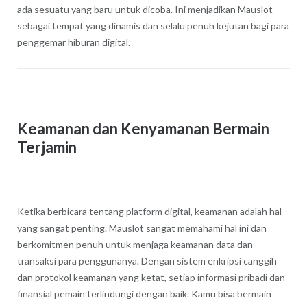
ada sesuatu yang baru untuk dicoba. Ini menjadikan Mauslot
sebagai tempat yang dinamis dan selalu penuh kejutan bagi para
penggemar hiburan digital.
Keamanan dan Kenyamanan Bermain
Terjamin
Ketika berbicara tentang platform digital, keamanan adalah hal
yang sangat penting. Mauslot sangat memahami hal ini dan
berkomitmen penuh untuk menjaga keamanan data dan
transaksi para penggunanya. Dengan sistem enkripsi canggih
dan protokol keamanan yang ketat, setiap informasi pribadi dan
finansial pemain terlindungi dengan baik. Kamu bisa bermain