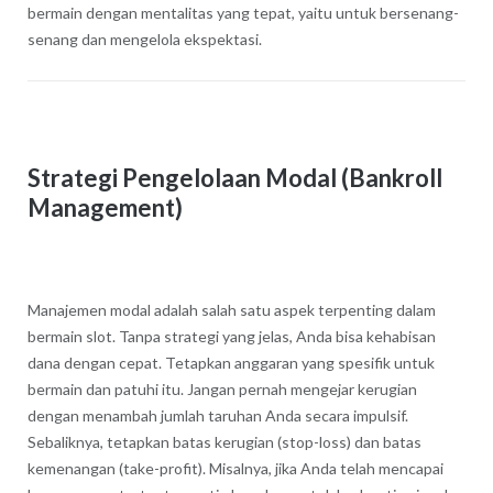
bermain dengan mentalitas yang tepat, yaitu untuk bersenang-
senang dan mengelola ekspektasi.
Strategi Pengelolaan Modal (Bankroll
Management)
Manajemen modal adalah salah satu aspek terpenting dalam
bermain slot. Tanpa strategi yang jelas, Anda bisa kehabisan
dana dengan cepat. Tetapkan anggaran yang spesifik untuk
bermain dan patuhi itu. Jangan pernah mengejar kerugian
dengan menambah jumlah taruhan Anda secara impulsif.
Sebaliknya, tetapkan batas kerugian (stop-loss) dan batas
kemenangan (take-profit). Misalnya, jika Anda telah mencapai