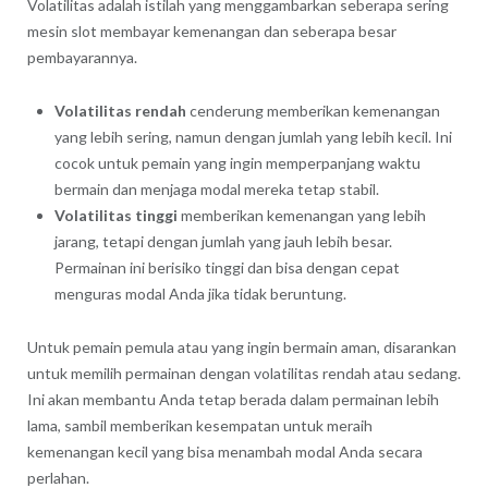
Volatilitas adalah istilah yang menggambarkan seberapa sering
mesin slot membayar kemenangan dan seberapa besar
pembayarannya.
Volatilitas rendah
cenderung memberikan kemenangan
yang lebih sering, namun dengan jumlah yang lebih kecil. Ini
cocok untuk pemain yang ingin memperpanjang waktu
bermain dan menjaga modal mereka tetap stabil.
Volatilitas tinggi
memberikan kemenangan yang lebih
jarang, tetapi dengan jumlah yang jauh lebih besar.
Permainan ini berisiko tinggi dan bisa dengan cepat
menguras modal Anda jika tidak beruntung.
Untuk pemain pemula atau yang ingin bermain aman, disarankan
untuk memilih permainan dengan volatilitas rendah atau sedang.
Ini akan membantu Anda tetap berada dalam permainan lebih
lama, sambil memberikan kesempatan untuk meraih
kemenangan kecil yang bisa menambah modal Anda secara
perlahan.