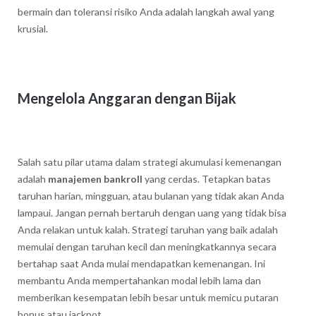
bermain dan toleransi risiko Anda adalah langkah awal yang
krusial.
Mengelola Anggaran dengan Bijak
Salah satu pilar utama dalam strategi akumulasi kemenangan
adalah
manajemen bankroll
yang cerdas. Tetapkan batas
taruhan harian, mingguan, atau bulanan yang tidak akan Anda
lampaui. Jangan pernah bertaruh dengan uang yang tidak bisa
Anda relakan untuk kalah. Strategi taruhan yang baik adalah
memulai dengan taruhan kecil dan meningkatkannya secara
bertahap saat Anda mulai mendapatkan kemenangan. Ini
membantu Anda mempertahankan modal lebih lama dan
memberikan kesempatan lebih besar untuk memicu putaran
bonus atau jackpot.