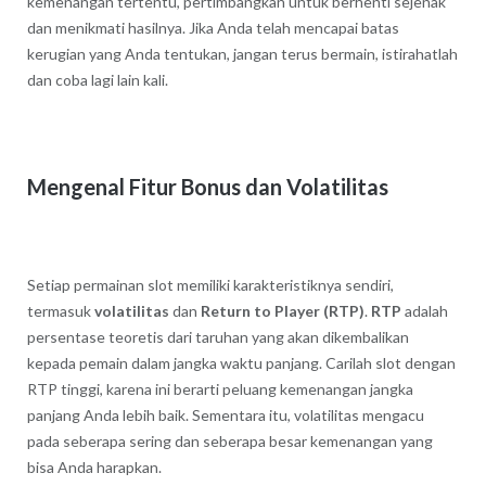
kemenangan tertentu, pertimbangkan untuk berhenti sejenak
dan menikmati hasilnya. Jika Anda telah mencapai batas
kerugian yang Anda tentukan, jangan terus bermain, istirahatlah
dan coba lagi lain kali.
Mengenal Fitur Bonus dan Volatilitas
Setiap permainan slot memiliki karakteristiknya sendiri,
termasuk
volatilitas
dan
Return to Player (RTP)
.
RTP
adalah
persentase teoretis dari taruhan yang akan dikembalikan
kepada pemain dalam jangka waktu panjang. Carilah slot dengan
RTP tinggi, karena ini berarti peluang kemenangan jangka
panjang Anda lebih baik. Sementara itu, volatilitas mengacu
pada seberapa sering dan seberapa besar kemenangan yang
bisa Anda harapkan.