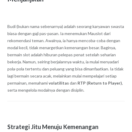
Budi (bukan nama sebenarnya) adalah seorang karyawan swasta
biasa dengan gaji pas-pasan. Ia menemukan Mauslot dari
rekomendasi teman. Awalnya, ia hanya mencoba-coba dengan
modal kecil, tidak menargetkan kemenangan besar. Baginya,
bermain slot adalah hiburan pelepas penat setelah seharian
bekerja. Namun, seiring berjalannya waktu, ia mulai menyadari
pola-pola tertentu dan peluang yang bisa dimanfaatkan. Ia tidak
lagi bermain secara acak, melainkan mulai mempelajari setiap
permainan, memahami
volatilitas
dan
RTP (Return to Player)
,
serta mengelola modalnya dengan disiplin.
Strategi Jitu Menuju Kemenangan