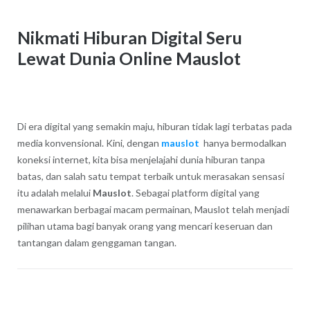
Nikmati Hiburan Digital Seru
Lewat Dunia Online Mauslot
Di era digital yang semakin maju, hiburan tidak lagi terbatas pada
media konvensional. Kini, dengan
mauslot
hanya bermodalkan
koneksi internet, kita bisa menjelajahi dunia hiburan tanpa
batas, dan salah satu tempat terbaik untuk merasakan sensasi
itu adalah melalui
Mauslot
. Sebagai platform digital yang
menawarkan berbagai macam permainan, Mauslot telah menjadi
pilihan utama bagi banyak orang yang mencari keseruan dan
tantangan dalam genggaman tangan.