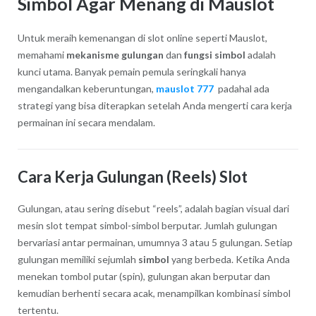
Simbol Agar Menang di Mauslot
Untuk meraih kemenangan di slot online seperti Mauslot,
memahami
mekanisme gulungan
dan
fungsi simbol
adalah
kunci utama. Banyak pemain pemula seringkali hanya
mengandalkan keberuntungan,
mauslot 777
padahal ada
strategi yang bisa diterapkan setelah Anda mengerti cara kerja
permainan ini secara mendalam.
Cara Kerja Gulungan (Reels) Slot
Gulungan, atau sering disebut “reels”, adalah bagian visual dari
mesin slot tempat simbol-simbol berputar. Jumlah gulungan
bervariasi antar permainan, umumnya 3 atau 5 gulungan. Setiap
gulungan memiliki sejumlah
simbol
yang berbeda. Ketika Anda
menekan tombol putar (spin), gulungan akan berputar dan
kemudian berhenti secara acak, menampilkan kombinasi simbol
tertentu.