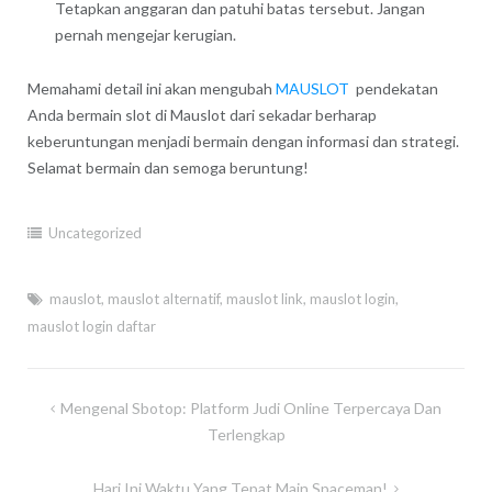
Tetapkan anggaran dan patuhi batas tersebut. Jangan
pernah mengejar kerugian.
Memahami detail ini akan mengubah
MAUSLOT
pendekatan
Anda bermain slot di Mauslot dari sekadar berharap
keberuntungan menjadi bermain dengan informasi dan strategi.
Selamat bermain dan semoga beruntung!
Uncategorized
mauslot
,
mauslot alternatif
,
mauslot link
,
mauslot login
,
mauslot login daftar
Post
Mengenal Sbotop: Platform Judi Online Terpercaya Dan
navigation
Terlengkap
Hari Ini Waktu Yang Tepat Main Spaceman!