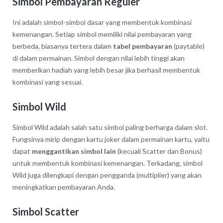
Simbol Pembayaran Reguler
Ini adalah simbol-simbol dasar yang membentuk kombinasi
kemenangan. Setiap simbol memiliki nilai pembayaran yang
berbeda, biasanya tertera dalam
tabel pembayaran
(paytable)
di dalam permainan. Simbol dengan nilai lebih tinggi akan
memberikan hadiah yang lebih besar jika berhasil membentuk
kombinasi yang sesuai.
Simbol Wild
Simbol Wild adalah salah satu simbol paling berharga dalam slot.
Fungsinya mirip dengan kartu joker dalam permainan kartu, yaitu
dapat
menggantikan simbol lain
(kecuali Scatter dan Bonus)
untuk membentuk kombinasi kemenangan. Terkadang, simbol
Wild juga dilengkapi dengan pengganda (multiplier) yang akan
meningkatkan pembayaran Anda.
Simbol Scatter