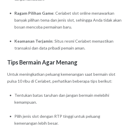
Ragam Pilihan Game
: Ceriabet slot online menawarkan
banyak pilihan tema dan jenis slot, sehingga Anda tidak akan
bosan mencoba permainan baru.
Keamanan Terjamin
: Situs resmi Ceriabet memastikan
transaksi dan data pribadi pemain aman.
Tips Bermain Agar Menang
Untuk meningkatkan peluang kemenangan saat bermain slot
pulsa 10 ribu di Ceriabet, perhatikan beberapa tips berikut:
Tentukan batas taruhan dan jangan bermain melebihi
kemampuan.
Pilih jenis slot dengan RTP tinggi untuk peluang
kemenangan lebih besar.