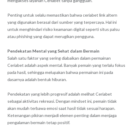
mengakses layanan Ceriabet tanpa gangguan.
Penting untuk selalu memastikan bahwa ceriabet link altern
yang digunakan berasal dari sumber yang terpercaya. Hal ini
untuk menghindari risiko keamanan digital seperti situs palsu
atau phishing yang dapat merugikan pengguna.
Pendekatan Mental yang Sehat dalam Bermain
Salah satu faktor yang sering diabaikan dalam permainan
Ceriabet adalah aspek mental. Banyak pemain yang terlalu fokus
pada hasil, sehingga melupakan bahwa permainan ini pada
dasarnya adalah bentuk hiburan.
Pendekatan yang lebih progresif adalah melihat Ceriabet
sebagai aktivitas rekreasi. Dengan mindset ini, pemain tidak
akan mudah terbawa emosi saat hasil tidak sesuai harapan.
Ketenangan pikiran menjadi elemen penting dalam menjaga
pengalaman bermain tetap positif.