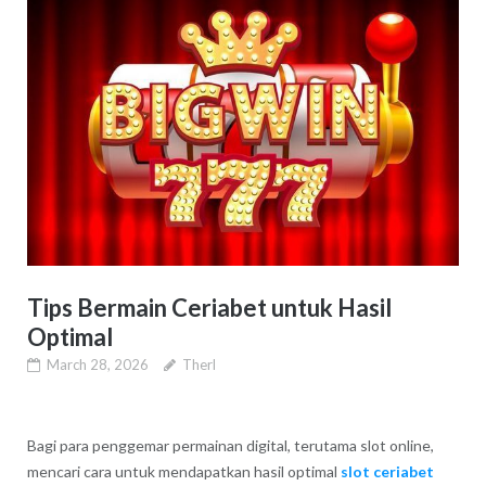
Tips Bermain Ceriabet untuk Hasil
Optimal
March 28, 2026
Therl
Bagi para penggemar permainan digital, terutama slot online,
mencari cara untuk mendapatkan hasil optimal
slot ceriabet