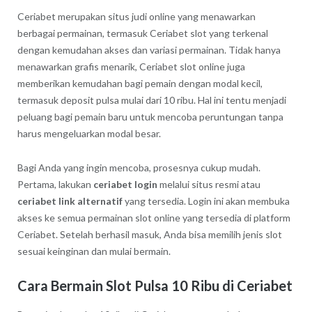
Ceriabet merupakan situs judi online yang menawarkan
berbagai permainan, termasuk Ceriabet slot yang terkenal
dengan kemudahan akses dan variasi permainan. Tidak hanya
menawarkan grafis menarik, Ceriabet slot online juga
memberikan kemudahan bagi pemain dengan modal kecil,
termasuk deposit pulsa mulai dari 10 ribu. Hal ini tentu menjadi
peluang bagi pemain baru untuk mencoba peruntungan tanpa
harus mengeluarkan modal besar.
Bagi Anda yang ingin mencoba, prosesnya cukup mudah.
Pertama, lakukan
ceriabet login
melalui situs resmi atau
ceriabet link alternatif
yang tersedia. Login ini akan membuka
akses ke semua permainan slot online yang tersedia di platform
Ceriabet. Setelah berhasil masuk, Anda bisa memilih jenis slot
sesuai keinginan dan mulai bermain.
Cara Bermain Slot Pulsa 10 Ribu di Ceriabet