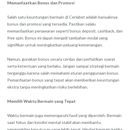
Memanfaatkan Bonus dan Promosi
Salah satu keuntungan bermain di Ceriabet adalah banyaknya
bonus dan promosi yang tersedia. Pastikan selalu
memanfaatkan penawaran seperti bonus deposit, cashback, dan
free spin. Bonus ini dapat menjadi tambahan modal yang
signifikan untuk meningkatkan peluang kemenangan.
Namun, gunakan bonus secara cerdas dan perhatikan syarat
serta ketentuan yang berlaku. Jangan sampai strategi bermain
terganggu karena salah memahami aturan penggunaan bonus.
Pemanfaatan bonus yang tepat akan memberikan keuntungan
ekstra tanpa meningkatkan risiko berlebihan.
Memilih Waktu Bermain yang Tepat
Waktu bermain juga memengaruhi hasil yang diperoleh. Bermain
saat fokus dan kondisi mental stabil akan membantu
pengambilan keputusan yang lebih tepat. Hindari bermain ketika