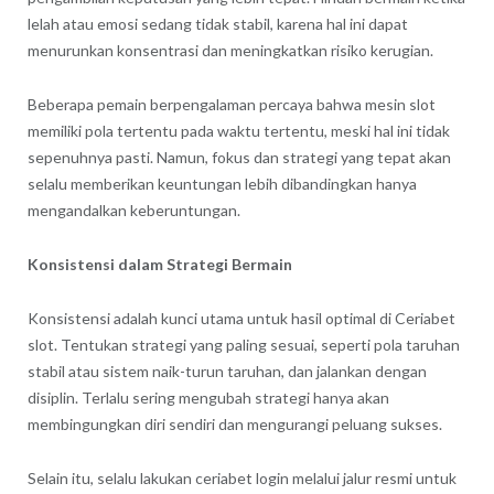
lelah atau emosi sedang tidak stabil, karena hal ini dapat
menurunkan konsentrasi dan meningkatkan risiko kerugian.
Beberapa pemain berpengalaman percaya bahwa mesin slot
memiliki pola tertentu pada waktu tertentu, meski hal ini tidak
sepenuhnya pasti. Namun, fokus dan strategi yang tepat akan
selalu memberikan keuntungan lebih dibandingkan hanya
mengandalkan keberuntungan.
Konsistensi dalam Strategi Bermain
Konsistensi adalah kunci utama untuk hasil optimal di Ceriabet
slot. Tentukan strategi yang paling sesuai, seperti pola taruhan
stabil atau sistem naik-turun taruhan, dan jalankan dengan
disiplin. Terlalu sering mengubah strategi hanya akan
membingungkan diri sendiri dan mengurangi peluang sukses.
Selain itu, selalu lakukan ceriabet login melalui jalur resmi untuk