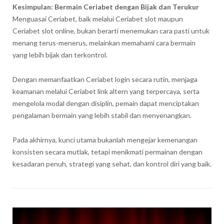
Kesimpulan: Bermain Ceriabet dengan Bijak dan Terukur
Menguasai Ceriabet, baik melalui Ceriabet slot maupun
Ceriabet slot online, bukan berarti menemukan cara pasti untuk
menang terus-menerus, melainkan memahami cara bermain
yang lebih bijak dan terkontrol.
Dengan memanfaatkan Ceriabet login secara rutin, menjaga
keamanan melalui Ceriabet link altern yang terpercaya, serta
mengelola modal dengan disiplin, pemain dapat menciptakan
pengalaman bermain yang lebih stabil dan menyenangkan.
Pada akhirnya, kunci utama bukanlah mengejar kemenangan
konsisten secara mutlak, tetapi menikmati permainan dengan
kesadaran penuh, strategi yang sehat, dan kontrol diri yang baik.