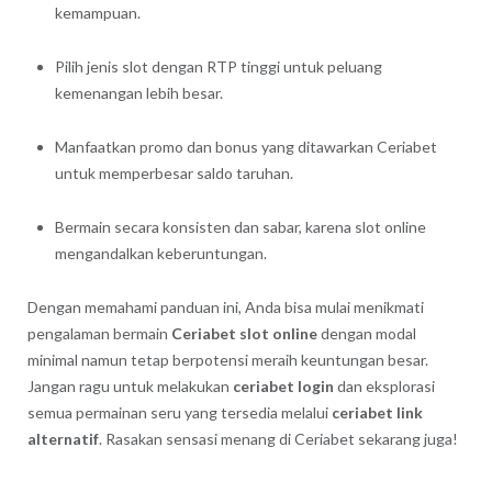
kemampuan.
Pilih jenis slot dengan RTP tinggi untuk peluang
kemenangan lebih besar.
Manfaatkan promo dan bonus yang ditawarkan Ceriabet
untuk memperbesar saldo taruhan.
Bermain secara konsisten dan sabar, karena slot online
mengandalkan keberuntungan.
Dengan memahami panduan ini, Anda bisa mulai menikmati
pengalaman bermain
Ceriabet slot online
dengan modal
minimal namun tetap berpotensi meraih keuntungan besar.
Jangan ragu untuk melakukan
ceriabet login
dan eksplorasi
semua permainan seru yang tersedia melalui
ceriabet link
alternatif
. Rasakan sensasi menang di Ceriabet sekarang juga!