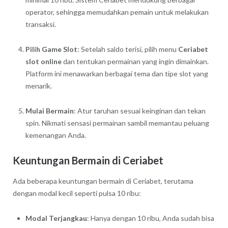
operator, sehingga memudahkan pemain untuk melakukan
transaksi.
Pilih Game Slot
: Setelah saldo terisi, pilih menu
Ceriabet
slot online
dan tentukan permainan yang ingin dimainkan.
Platform ini menawarkan berbagai tema dan tipe slot yang
menarik.
Mulai Bermain
: Atur taruhan sesuai keinginan dan tekan
spin. Nikmati sensasi permainan sambil memantau peluang
kemenangan Anda.
Keuntungan Bermain di Ceriabet
Ada beberapa keuntungan bermain di Ceriabet, terutama
dengan modal kecil seperti pulsa 10 ribu:
Modal Terjangkau
: Hanya dengan 10 ribu, Anda sudah bisa