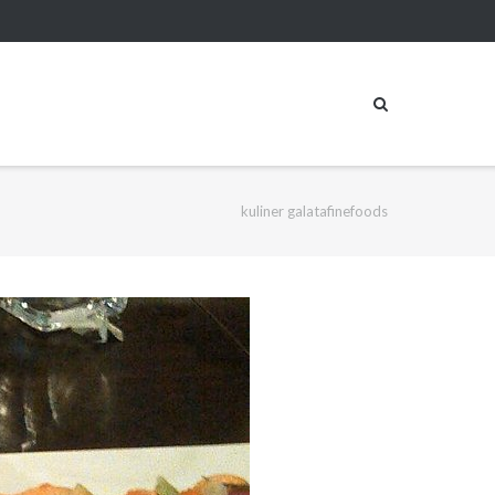
kuliner galatafinefoods