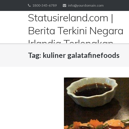
Skip
1800-345-6789
info@yourdomain.com
to
Statusireland.com |
content
Berita Terkini Negara
Irlandia Terlengkap
Tag:
kuliner galatafinefoods