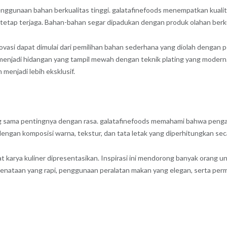
ggunaan bahan berkualitas tinggi. galatafinefoods menempatkan kualitas 
 tetap terjaga. Bahan-bahan segar dipadukan dengan produk olahan berk
novasi dapat dimulai dari pemilihan bahan sederhana yang diolah dengan p
 menjadi hidangan yang tampil mewah dengan teknik plating yang moder
enjadi lebih eksklusif.
ang sama pentingnya dengan rasa. galatafinefoods memahami bahwa penga
 dengan komposisi warna, tekstur, dan tata letak yang diperhitungkan seca
t karya kuliner dipresentasikan. Inspirasi ini mendorong banyak orang u
enataan yang rapi, penggunaan peralatan makan yang elegan, serta perma