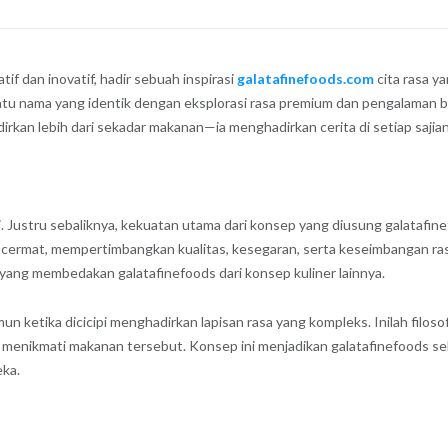
f dan inovatif, hadir sebuah inspirasi
galatafinefoods.com
cita rasa y
atu nama yang identik dengan eksplorasi rasa premium dan pengalaman b
irkan lebih dari sekadar makanan—ia menghadirkan cerita di setiap sajian
. Justru sebaliknya, kekuatan utama dari konsep yang diusung galatafi
n cermat, mempertimbangkan kualitas, kesegaran, serta keseimbangan ra
as yang membedakan galatafinefoods dari konsep kuliner lainnya.
 ketika dicicipi menghadirkan lapisan rasa yang kompleks. Inilah filoso
 menikmati makanan tersebut. Konsep ini menjadikan galatafinefoods sebag
ka.