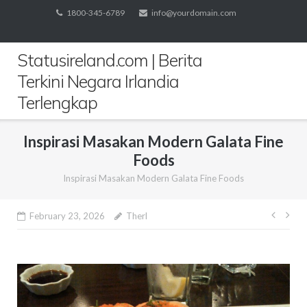
Skip
1800-345-6789
info@yourdomain.com
to
content
Statusireland.com | Berita
Terkini Negara Irlandia
Terlengkap
Inspirasi Masakan Modern Galata Fine
Foods
Inspirasi Masakan Modern Galata Fine Foods
Post
February 23, 2026
Therl
navig