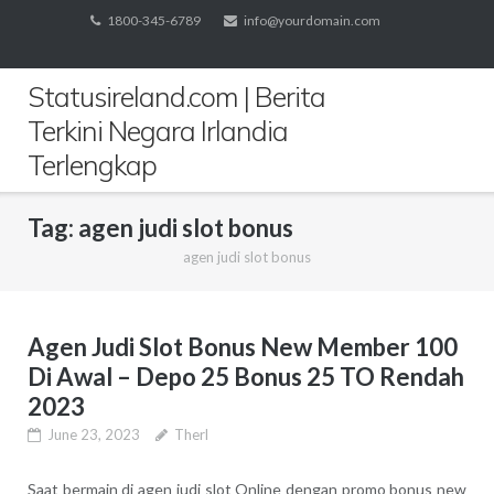
Skip
1800-345-6789
info@yourdomain.com
to
content
Statusireland.com | Berita
Terkini Negara Irlandia
Terlengkap
Tag:
agen judi slot bonus
agen judi slot bonus
Agen Judi Slot Bonus New Member 100
Di Awal – Depo 25 Bonus 25 TO Rendah
2023
June 23, 2023
Therl
Saat bermain di agen judi slot Online dengan promo bonus new