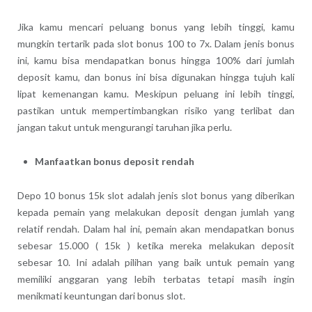
Jika kamu mencari peluang bonus yang lebih tinggi, kamu
mungkin tertarik pada slot bonus 100 to 7x. Dalam jenis bonus
ini, kamu bisa mendapatkan bonus hingga 100% dari jumlah
deposit kamu, dan bonus ini bisa digunakan hingga tujuh kali
lipat kemenangan kamu. Meskipun peluang ini lebih tinggi,
pastikan untuk mempertimbangkan risiko yang terlibat dan
jangan takut untuk mengurangi taruhan jika perlu.
Manfaatkan bonus deposit rendah
Depo 10 bonus 15k slot adalah jenis slot bonus yang diberikan
kepada pemain yang melakukan deposit dengan jumlah yang
relatif rendah. Dalam hal ini, pemain akan mendapatkan bonus
sebesar 15.000 ( 15k ) ketika mereka melakukan deposit
sebesar 10. Ini adalah pilihan yang baik untuk pemain yang
memiliki anggaran yang lebih terbatas tetapi masih ingin
menikmati keuntungan dari bonus slot.