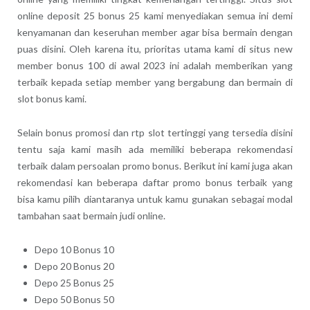
online deposit 25 bonus 25 kami menyediakan semua ini demi
kenyamanan dan keseruhan member agar bisa bermain dengan
puas disini. Oleh karena itu, prioritas utama kami di situs new
member bonus 100 di awal 2023 ini adalah memberikan yang
terbaik kepada setiap member yang bergabung dan bermain di
slot bonus kami.
Selain bonus promosi dan rtp slot tertinggi yang tersedia disini
tentu saja kami masih ada memiliki beberapa rekomendasi
terbaik dalam persoalan promo bonus. Berikut ini kami juga akan
rekomendasi kan beberapa daftar promo bonus terbaik yang
bisa kamu pilih diantaranya untuk kamu gunakan sebagai modal
tambahan saat bermain judi online.
Depo 10 Bonus 10
Depo 20 Bonus 20
Depo 25 Bonus 25
Depo 50 Bonus 50