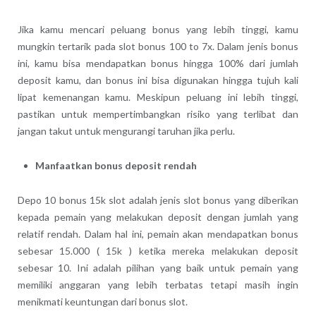
Jika kamu mencari peluang bonus yang lebih tinggi, kamu
mungkin tertarik pada slot bonus 100 to 7x. Dalam jenis bonus
ini, kamu bisa mendapatkan bonus hingga 100% dari jumlah
deposit kamu, dan bonus ini bisa digunakan hingga tujuh kali
lipat kemenangan kamu. Meskipun peluang ini lebih tinggi,
pastikan untuk mempertimbangkan risiko yang terlibat dan
jangan takut untuk mengurangi taruhan jika perlu.
Manfaatkan bonus deposit rendah
Depo 10 bonus 15k slot adalah jenis slot bonus yang diberikan
kepada pemain yang melakukan deposit dengan jumlah yang
relatif rendah. Dalam hal ini, pemain akan mendapatkan bonus
sebesar 15.000 ( 15k ) ketika mereka melakukan deposit
sebesar 10. Ini adalah pilihan yang baik untuk pemain yang
memiliki anggaran yang lebih terbatas tetapi masih ingin
menikmati keuntungan dari bonus slot.