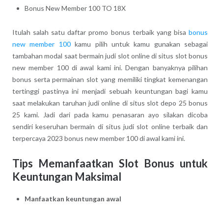
Bonus New Member 100 TO 18X
Itulah salah satu daftar promo bonus terbaik yang bisa
bonus
new member 100
kamu pilih untuk kamu gunakan sebagai
tambahan modal saat bermain judi slot online di situs slot bonus
new member 100 di awal kami ini. Dengan banyaknya pilihan
bonus serta permainan slot yang memiliki tingkat kemenangan
tertinggi pastinya ini menjadi sebuah keuntungan bagi kamu
saat melakukan taruhan judi online di situs slot depo 25 bonus
25 kami. Jadi dari pada kamu penasaran ayo silakan dicoba
sendiri keseruhan bermain di situs judi slot online terbaik dan
terpercaya 2023 bonus new member 100 di awal kami ini.
Tips Memanfaatkan Slot Bonus untuk
Keuntungan Maksimal
Manfaatkan keuntungan awal