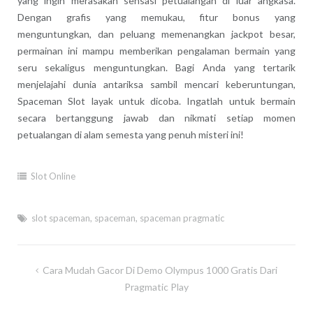
yang ingin merasakan sensasi petualangan di luar angkasa.
Dengan grafis yang memukau, fitur bonus yang
menguntungkan, dan peluang memenangkan jackpot besar,
permainan ini mampu memberikan pengalaman bermain yang
seru sekaligus menguntungkan. Bagi Anda yang tertarik
menjelajahi dunia antariksa sambil mencari keberuntungan,
Spaceman Slot layak untuk dicoba. Ingatlah untuk bermain
secara bertanggung jawab dan nikmati setiap momen
petualangan di alam semesta yang penuh misteri ini!
Slot Online
slot spaceman
,
spaceman
,
spaceman pragmatic
Post
Cara Mudah Gacor Di Demo Olympus 1000 Gratis Dari
navigation
Pragmatic Play