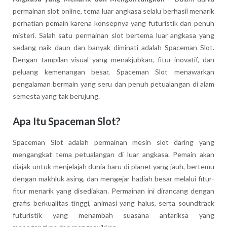
permainan slot online, tema luar angkasa selalu berhasil menarik
perhatian pemain karena konsepnya yang futuristik dan penuh
misteri. Salah satu permainan slot bertema luar angkasa yang
sedang naik daun dan banyak diminati adalah Spaceman Slot.
Dengan tampilan visual yang menakjubkan, fitur inovatif, dan
peluang kemenangan besar, Spaceman Slot menawarkan
pengalaman bermain yang seru dan penuh petualangan di alam
semesta yang tak berujung.
Apa Itu Spaceman Slot?
Spaceman Slot adalah permainan mesin slot daring yang
mengangkat tema petualangan di luar angkasa. Pemain akan
diajak untuk menjelajah dunia baru di planet yang jauh, bertemu
dengan makhluk asing, dan mengejar hadiah besar melalui fitur-
fitur menarik yang disediakan. Permainan ini dirancang dengan
grafis berkualitas tinggi, animasi yang halus, serta soundtrack
futuristik yang menambah suasana antariksa yang