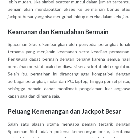
lebih mudah. Jika simbol scatter muncul dalam jumlah tertentu,
pemain akan mendapatkan akses ke permainan bonus atau
jackpot besar yang bisa mengubah hidup mereka dalam sekejap.
Keamanan dan Kemudahan Bermain
Spaceman Slot dikembangkan oleh penyedia perangkat lunak
ternama yang menjamin keamanan serta keadilan permainan.
Pengguna dapat bermain dengan tenang karena semua hasil
permainan bersifat acak dan diawasi secara ketat oleh regulator.
Selain itu, permainan ini dirancang agar kompatibel dengan
berbagai perangkat, mulai dari PC, laptop, hingga ponsel pintar,
sehingga pemain dapat menikmati pengalaman luar angkasa
kapan saja dan di mana saja.
Peluang Kemenangan dan Jackpot Besar
Salah satu alasan utama mengapa pemain tertarik dengan
Spaceman Slot adalah potensi kemenangan besar, terutama