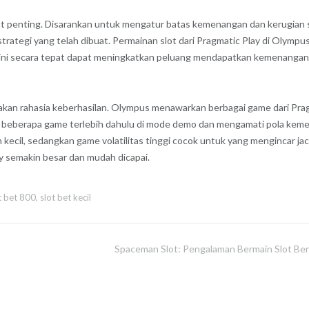
gat penting. Disarankan untuk mengatur batas kemenangan dan kerugian 
strategi yang telah dibuat. Permainan slot dari Pragmatic Play di Olympu
 ini secara tepat dapat meningkatkan peluang mendapatkan kemenangan
pakan rahasia keberhasilan. Olympus menawarkan berbagai game dari Pragma
 beberapa game terlebih dahulu di mode demo dan mengamati pola kemen
ecil, sedangkan game volatilitas tinggi cocok untuk yang mengincar jac
y semakin besar dan mudah dicapai.
t bet 800
,
slot bet kecil
Spaceman Slot: Pengalaman Bermain Slot B