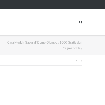
Cara Mudah Gacor di Demo Olympus 1000 Gratis dari
Pragmatic Play
Post
navigation