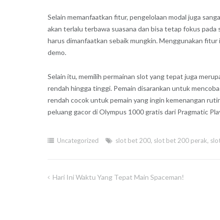
Selain memanfaatkan fitur, pengelolaan modal juga san
akan terlalu terbawa suasana dan bisa tetap fokus pada 
harus dimanfaatkan sebaik mungkin. Menggunakan fitur
demo.
Selain itu, memilih permainan slot yang tepat juga meru
rendah hingga tinggi. Pemain disarankan untuk mencoba
rendah cocok untuk pemain yang ingin kemenangan rutin k
peluang gacor di Olympus 1000 gratis dari Pragmatic Pla
Uncategorized
slot bet 200
,
slot bet 200 perak
,
slo
Hari Ini Waktu Yang Tepat Main Spaceman!
Post
navigation