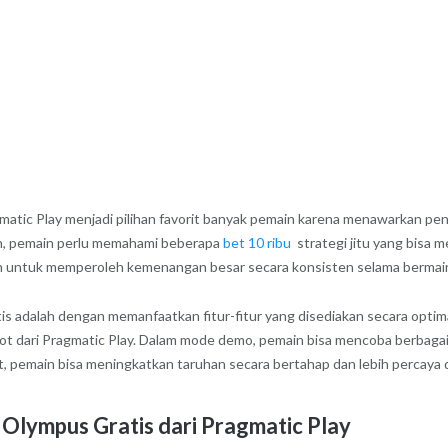
atic Play menjadi pilihan favorit banyak pemain karena menawarkan peng
h, pemain perlu memahami beberapa
bet 10 ribu
strategi jitu yang bisa
tan untuk memperoleh kemenangan besar secara konsisten selama bermai
s adalah dengan memanfaatkan fitur-fitur yang disediakan secara optimal
slot dari Pragmatic Play. Dalam mode demo, pemain bisa mencoba berbag
 pemain bisa meningkatkan taruhan secara bertahap dan lebih percaya dir
lympus Gratis dari Pragmatic Play