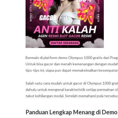
Bermain di platform demo Olympus 1000 gratis dari Pragm
Untuk bisa gacor dan meraih kemenangan dengan muda
tips-tips ini, siapa pun dapat memaksimalkan kesempa
Salah satu cara mudah untuk gacor di Olympus 1000 grati
dahulu untuk mengenal karakteristik setiap permainan 
takut kehilangan modal. Setelah memahami pola tersebut,
Panduan Lengkap Menang di Demo O