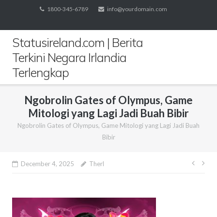
Skip
1800-345-6789
info@yourdomain.com
to
content
Statusireland.com | Berita
Terkini Negara Irlandia
Terlengkap
Ngobrolin Gates of Olympus, Game
Mitologi yang Lagi Jadi Buah Bibir
Ngobrolin Gates of Olympus, Game Mitologi yang Lagi Jadi Buah
Bibir
Post
December 4, 2025
Therl
navig