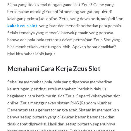
Siapa yang tidak kenal dengan game slot Zeus? Game yang
bertemakan mitologi Yunani ini memang sangat populer di
kalangan pecinta judi online. Zeus, sang dewa petir, menjadi ikon
kakek zeus slot
yang kuat dan menarik perhatian para pemain.
Selain temanya yang menarik, banyak pemain yang percaya
bahwa ada pola-pola tertentu dalam permainan Zeus Slot yang
bisa memberikan keuntungan lebih. Apakah benar demikian?
Mari kita bahas lebih lanjut.
Memahami Cara Kerja Zeus Slot
Sebelum membahas pola-pola yang dipercaya memberikan
keuntungan, penting untuk memahami terlebih dahulu
bagaimana cara kerja mesin slot Zeus. Seperti kebanyakan slot
online, Zeus menggunakan sistem RNG (Random Number
Generator) atau generator angka acak. Sistem ini memastikan
bahwa setiap putaran yang dilakukan benar-benar acak dan
tidak dapat diprediksi. Hasil dari setiap putaran sepenuhnya
bergantung pada keberuntungan. Tidak ada pola yang pasti