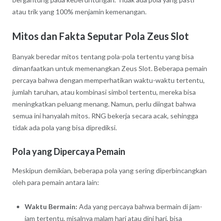
atau trik yang 100% menjamin kemenangan.
Mitos dan Fakta Seputar Pola Zeus Slot
Banyak beredar mitos tentang pola-pola tertentu yang bisa
dimanfaatkan untuk memenangkan Zeus Slot. Beberapa pemain
percaya bahwa dengan memperhatikan waktu-waktu tertentu,
jumlah taruhan, atau kombinasi simbol tertentu, mereka bisa
meningkatkan peluang menang. Namun, perlu diingat bahwa
semua ini hanyalah mitos. RNG bekerja secara acak, sehingga
tidak ada pola yang bisa diprediksi.
Pola yang Dipercaya Pemain
Meskipun demikian, beberapa pola yang sering diperbincangkan
oleh para pemain antara lain:
Waktu Bermain:
Ada yang percaya bahwa bermain di jam-
jam tertentu, misalnya malam hari atau dini hari, bisa