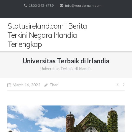
Skip
1800-345-6789
info@yourdomain.com
to
content
Statusireland.com | Berita
Terkini Negara Irlandia
Terlengkap
Universitas Terbaik di Irlandia
Universitas Terbaik di Irlandia
Post
March 16, 2022
Therl
navig