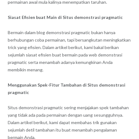
permainan awal mula kalinya menempatkan taruhan.
Siasat Efisien buat Main di Situs demonstrasi pragmatic
Bermain dalam blog demonstrasi pragmatic bukan hanya
berhubungan coba permainan, tapi bersangkutan meningkatkan
trick yang efisien. Dalam artikel berikut, kami bakal berikan
sejumlah siasat efisien buat bermain pada web demonstrasi
pragmatic serta menambah adanya kemungkinan Anda
membikin menang.
Menggunakan Spek-Fitur Tambahan di Situs demonstrasi
pragmatic
Situs demonstrasi pragmatic sering menjajakan spek tambahan
yang tidak ada pada permainan dengan uang sesungguhnya.
Dalam artikel berikut, kami dapat membahas trik gunakan
sejumlah detil tambahan itu buat menambah pengalaman
bermain Anda.