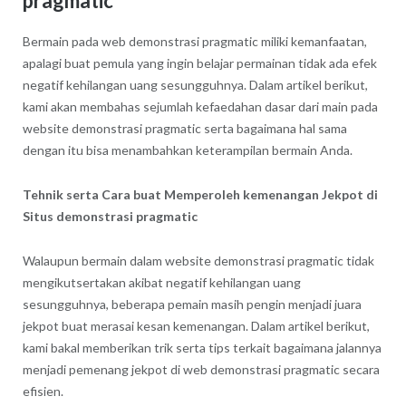
pragmatic
Bermain pada web demonstrasi pragmatic miliki kemanfaatan,
apalagi buat pemula yang ingin belajar permainan tidak ada efek
negatif kehilangan uang sesungguhnya. Dalam artikel berikut,
kami akan membahas sejumlah kefaedahan dasar dari main pada
website demonstrasi pragmatic serta bagaimana hal sama
dengan itu bisa menambahkan keterampilan bermain Anda.
Tehnik serta Cara buat Memperoleh kemenangan Jekpot di
Situs demonstrasi pragmatic
Walaupun bermain dalam website demonstrasi pragmatic tidak
mengikutsertakan akibat negatif kehilangan uang
sesungguhnya, beberapa pemain masih pengin menjadi juara
jekpot buat merasai kesan kemenangan. Dalam artikel berikut,
kami bakal memberikan trik serta tips terkait bagaimana jalannya
menjadi pemenang jekpot di web demonstrasi pragmatic secara
efisien.