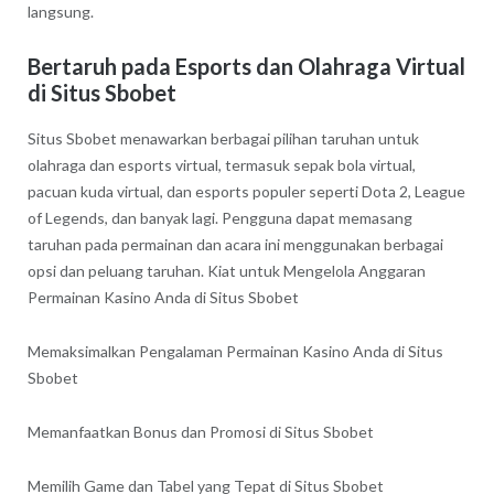
langsung.
Bertaruh pada Esports dan Olahraga Virtual
di Situs Sbobet
Situs Sbobet menawarkan berbagai pilihan taruhan untuk
olahraga dan esports virtual, termasuk sepak bola virtual,
pacuan kuda virtual, dan esports populer seperti Dota 2, League
of Legends, dan banyak lagi. Pengguna dapat memasang
taruhan pada permainan dan acara ini menggunakan berbagai
opsi dan peluang taruhan. Kiat untuk Mengelola Anggaran
Permainan Kasino Anda di Situs Sbobet
Memaksimalkan Pengalaman Permainan Kasino Anda di Situs
Sbobet
Memanfaatkan Bonus dan Promosi di Situs Sbobet
Memilih Game dan Tabel yang Tepat di Situs Sbobet