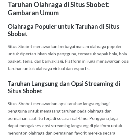
Taruhan Olahraga di Situs Sbobet:
Gambaran Umum
Olahraga Populer untuk Taruhan di Situs
Sbobet
Situs Sbobet menawarkan berbagai macam olahraga populer
untuk dipertaruhkan oleh pengguna, termasuk sepak bola, bola
basket, tenis, dan banyak lagi. Platform ini juga menawarkan opsi
taruhan untuk olahraga virtual dan esports.
Taruhan Langsung dan Opsi Streaming di
Situs Sbobet
Situs Sbobet menawarkan opsi taruhan langsung bagi
pengguna untuk memasang taruhan pada olahraga dan
permainan saat itu terjadi secara real-time. Pengguna juga
dapat mengakses opsi streaming langsung di platform untuk
menonton olahraga dan permainan favorit mereka secara