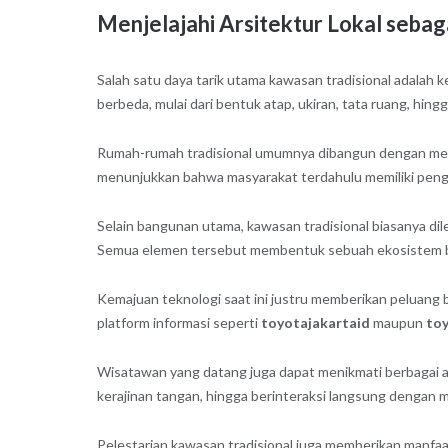
Menjelajahi Arsitektur Lokal seba
Salah satu daya tarik utama kawasan tradisional adalah k
berbeda, mulai dari bentuk atap, ukiran, tata ruang, hing
Rumah-rumah tradisional umumnya dibangun dengan mempert
menunjukkan bahwa masyarakat terdahulu memiliki pen
Selain bangunan utama, kawasan tradisional biasanya dil
Semua elemen tersebut membentuk sebuah ekosistem b
Kemajuan teknologi saat ini justru memberikan peluang be
platform informasi seperti
toyotajakartaid
maupun
to
Wisatawan yang datang juga dapat menikmati berbagai akt
kerajinan tangan, hingga berinteraksi langsung dengan m
Pelestarian kawasan tradisional juga memberikan manfa