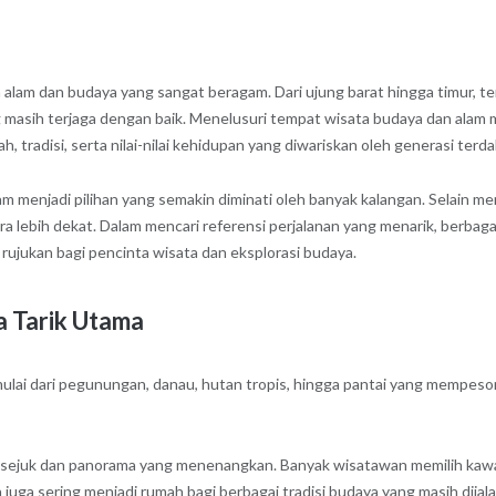
n alam dan budaya yang sangat beragam. Dari ujung barat hingga timur, 
g masih terjaga dengan baik. Menelusuri tempat wisata budaya dan ala
tradisi, serta nilai-nilai kehidupan yang diwariskan oleh generasi terda
m menjadi pilihan yang semakin diminati oleh banyak kalangan. Selain
a lebih dekat. Dalam mencari referensi perjalanan yang menarik, berbag
rujukan bagi pencinta wisata dan eksplorasi budaya.
 Tarik Utama
ulai dari pegunungan, danau, hutan tropis, hingga pantai yang mempeso
 sejuk dan panorama yang menenangkan. Banyak wisatawan memilih ka
n juga sering menjadi rumah bagi berbagai tradisi budaya yang masih dijal