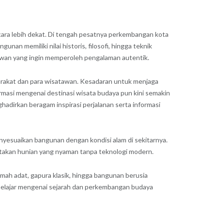
ecara lebih dekat. Di tengah pesatnya perkembangan kota
n memiliki nilai historis, filosofi, hingga teknik
tawan yang ingin memperoleh pengalaman autentik.
yarakat dan para wisatawan. Kesadaran untuk menjaga
ormasi mengenai destinasi wisata budaya pun kini semakin
ghadirkan beragam inspirasi perjalanan serta informasi
nyesuaikan bangunan dengan kondisi alam di sekitarnya.
iptakan hunian yang nyaman tanpa teknologi modern.
umah adat, gapura klasik, hingga bangunan berusia
belajar mengenai sejarah dan perkembangan budaya