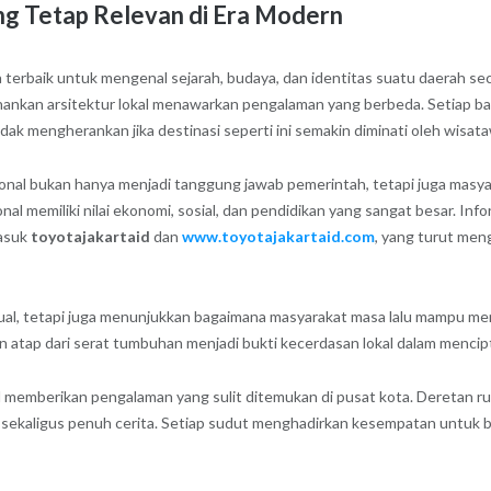
ng Tetap Relevan di Era Modern
a terbaik untuk mengenal sejarah, budaya, dan identitas suatu daerah s
an arsitektur lokal menawarkan pengalaman yang berbeda. Setiap banguna
ak mengherankan jika destinasi seperti ini semakin diminati oleh wisa
sional bukan hanya menjadi tanggung jawab pemerintah, tetapi juga mas
al memiliki nilai ekonomi, sosial, dan pendidikan yang sangat besar. Inf
masuk
toyotajakartaid
dan
www.toyotajakartaid.com
, yang turut men
sual, tetapi juga menunjukkan bagaimana masyarakat masa lalu mampu me
an atap dari serat tumbuhan menjadi bukti kecerdasan lokal dalam menc
onal memberikan pengalaman yang sulit ditemukan di pusat kota. Deretan r
ekaligus penuh cerita. Setiap sudut menghadirkan kesempatan untuk 