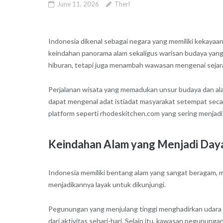
June 11, 2026
Therl
Indonesia dikenal sebagai negara yang memiliki kekayaa
keindahan panorama alam sekaligus warisan budaya yan
hiburan, tetapi juga menambah wawasan mengenai sejarah, 
Perjalanan wisata yang memadukan unsur budaya dan ala
dapat mengenal adat istiadat masyarakat setempat secar
platform seperti rhodeskitchen.com yang sering menjadi 
Keindahan Alam yang Menjadi Daya
Indonesia memiliki bentang alam yang sangat beragam, m
menjadikannya layak untuk dikunjungi.
Pegunungan yang menjulang tinggi menghadirkan udara
dari aktivitas sehari-hari. Selain itu, kawasan pegununga