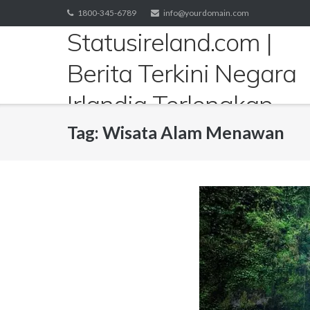
Skip
1800-345-6789
info@yourdomain.com
to
Statusireland.com |
content
Berita Terkini Negara
Irlandia Terlengkap
Tag:
Wisata Alam Menawan