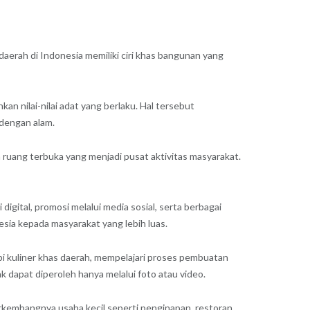
 daerah di Indonesia memiliki ciri khas bangunan yang
n nilai-nilai adat yang berlaku. Hal tersebut
dengan alam.
a ruang terbuka yang menjadi pusat aktivitas masyarakat.
igital, promosi melalui media sosial, serta berbagai
a kepada masyarakat yang lebih luas.
ipi kuliner khas daerah, mempelajari proses pembuatan
 dapat diperoleh hanya melalui foto atau video.
kembangnya usaha kecil seperti penginapan, restoran,