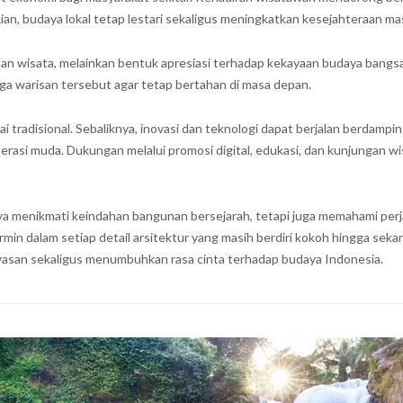
an, budaya lokal tetap lestari sekaligus meningkatkan kesejahteraan ma
nan wisata, melainkan bentuk apresiasi terhadap kekayaan budaya bangs
aga warisan tersebut agar tetap bertahan di masa depan.
i tradisional. Sebaliknya, inovasi dan teknologi dapat berjalan berdam
enerasi muda. Dukungan melalui promosi digital, edukasi, dan kunjungan
ya menikmati keindahan bangunan bersejarah, tetapi juga memahami perja
ermin dalam setiap detail arsitektur yang masih berdiri kokoh hingga seka
san sekaligus menumbuhkan rasa cinta terhadap budaya Indonesia.