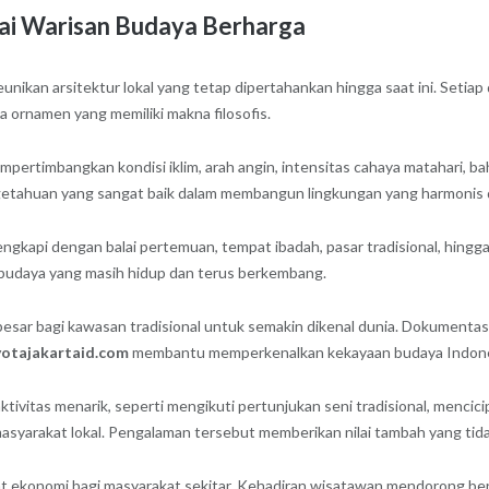
gai Warisan Budaya Berharga
eunikan arsitektur lokal yang tetap dipertahankan hingga saat ini. Setiap
ga ornamen yang memiliki makna filosofis.
imbangkan kondisi iklim, arah angin, intensitas cahaya matahari, bahka
getahuan yang sangat baik dalam membangun lingkungan yang harmonis 
engkapi dengan balai pertemuan, tempat ibadah, pasar tradisional, hingg
udaya yang masih hidup dan terus berkembang.
sar bagi kawasan tradisional untuk semakin dikenal dunia. Dokumentasi d
yotajakartaid.com
membantu memperkenalkan kekayaan budaya Indonesi
ivitas menarik, seperti mengikuti pertunjukan seni tradisional, mencic
asyarakat lokal. Pengalaman tersebut memberikan nilai tambah yang tidak
at ekonomi bagi masyarakat sekitar. Kehadiran wisatawan mendorong ber