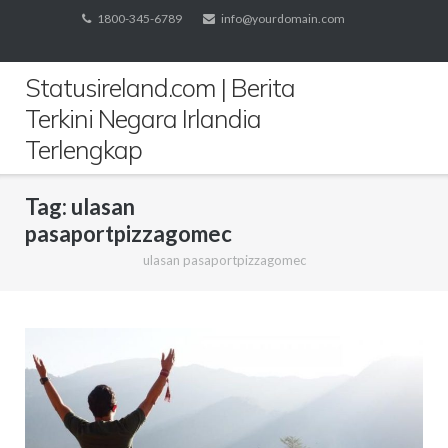
Skip
1800-345-6789
info@yourdomain.com
to
content
Statusireland.com | Berita
Terkini Negara Irlandia
Terlengkap
Tag:
ulasan
pasaportpizzagomec
ulasan pasaportpizzagomec