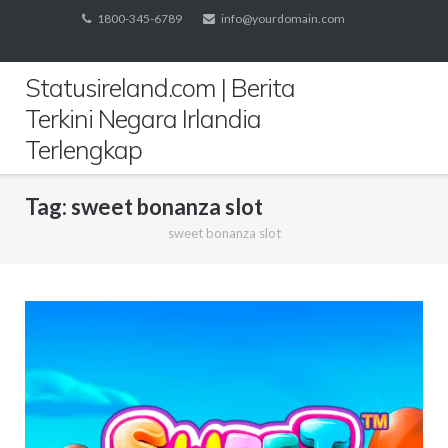
Skip
1800-345-6789
info@yourdomain.com
to
content
Statusireland.com | Berita
Terkini Negara Irlandia
Terlengkap
Tag:
sweet bonanza slot
sweet bonanza slot