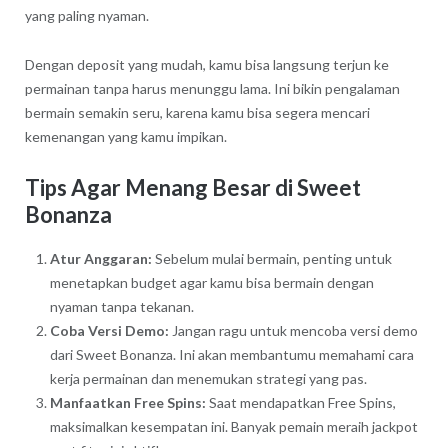
yang paling nyaman.
Dengan deposit yang mudah, kamu bisa langsung terjun ke
permainan tanpa harus menunggu lama. Ini bikin pengalaman
bermain semakin seru, karena kamu bisa segera mencari
kemenangan yang kamu impikan.
Tips Agar Menang Besar di Sweet
Bonanza
Atur Anggaran:
Sebelum mulai bermain, penting untuk
menetapkan budget agar kamu bisa bermain dengan
nyaman tanpa tekanan.
Coba Versi Demo:
Jangan ragu untuk mencoba versi demo
dari Sweet Bonanza. Ini akan membantumu memahami cara
kerja permainan dan menemukan strategi yang pas.
Manfaatkan Free Spins:
Saat mendapatkan Free Spins,
maksimalkan kesempatan ini. Banyak pemain meraih jackpot