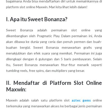
bagaimana Anda bisa mendaftarkan diri untuk memainkannya di
platform slot online Maxwin. Mari kita lihat lebih dalam!
I. Apa itu Sweet Bonanza?
Sweet Bonanza adalah permainan slot online yang
dikembangkan oleh Pragmatic Play. Dalam permainan ini, Anda
akan dibawa ke dunia yang ceria dan penuh permen dan buah-
buahan bergizi. Sweet Bonanza menawarkan grafis yang
menakjubkan dan efek suara yang memikat. Permainan ini juga
dilengkapi dengan 6 gulungan dan 5 baris pembayaran. Selain
itu, Sweet Bonanza menawarkan fitur-fitur menarik seperti
tumbling reels, free spins, dan multipliers yang besar.
II. Mendaftar di Platform Slot Online
Maxwin:
Maxwin adalah salah satu platform slot
aztec gems
online
terkemuka yang menawarkan akses ke berbagai jenis permainan