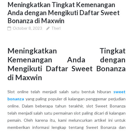
Meningkatkan Tingkat Kemenangan
Anda dengan Mengikuti Daftar Sweet
Bonanza di Maxwin
October 8, 2023
Therl
Meningkatkan Tingkat
Kemenangan Anda dengan
Mengikuti Daftar Sweet Bonanza
di Maxwin
Slot online telah menjadi salah satu bentuk hiburan
sweet
bonanza
yang paling populer di kalangan penggemar perjudian
online. Dalam beberapa tahun terakhir, slot Sweet Bonanza
telah menjadi salah satu permainan slot paling dicari di kalangan
pemain. Oleh karena itu, kami meluncurkan artikel ini untuk
memberikan informasi lengkap tentang Sweet Bonanza dan