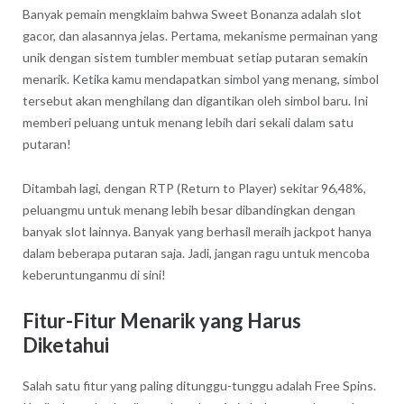
Banyak pemain mengklaim bahwa Sweet Bonanza adalah slot
gacor, dan alasannya jelas. Pertama, mekanisme permainan yang
unik dengan sistem tumbler membuat setiap putaran semakin
menarik. Ketika kamu mendapatkan simbol yang menang, simbol
tersebut akan menghilang dan digantikan oleh simbol baru. Ini
memberi peluang untuk menang lebih dari sekali dalam satu
putaran!
Ditambah lagi, dengan RTP (Return to Player) sekitar 96,48%,
peluangmu untuk menang lebih besar dibandingkan dengan
banyak slot lainnya. Banyak yang berhasil meraih jackpot hanya
dalam beberapa putaran saja. Jadi, jangan ragu untuk mencoba
keberuntunganmu di sini!
Fitur-Fitur Menarik yang Harus
Diketahui
Salah satu fitur yang paling ditunggu-tunggu adalah Free Spins.