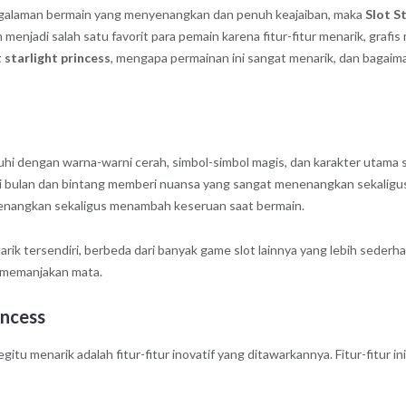
ngalaman bermain yang menyenangkan dan penuh keajaiban, maka
Slot S
h menjadi salah satu favorit para pemain karena fitur-fitur menarik, gr
t starlight princess
, mengapa permainan ini sangat menarik, dan bagai
i dengan warna-warni cerah, simbol-simbol magis, dan karakter utama 
ti bulan dan bintang memberi nuansa yang sangat menenangkan sekaligus
enangkan sekaligus menambah keseruan saat bermain.
arik tersendiri, berbeda dari banyak game slot lainnya yang lebih seder
g memanjakan mata.
incess
gitu menarik adalah fitur-fitur inovatif yang ditawarkannya. Fitur-fitur 