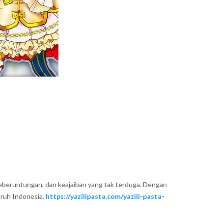
 keberuntungan, dan keajaiban yang tak terduga. Dengan
uruh Indonesia.
https://yazilipasta.com/yazili-pasta-