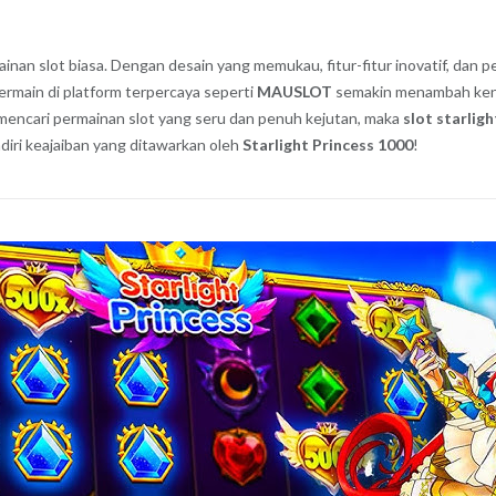
nan slot biasa. Dengan desain yang memukau, fitur-fitur inovatif, dan
rmain di platform terpercaya seperti
MAUSLOT
semakin menambah keny
mencari permainan slot yang seru dan penuh kejutan, maka
slot starligh
iri keajaiban yang ditawarkan oleh
Starlight Princess 1000
!