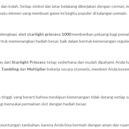
l dan indah. Setiap simbol dan latar belakang dikerjakan dengan cermat,
 satu elemen yang membuat game ini begitu populer di kalangan pemain.
elengkapi,
slot starlight princess 1000
memberikan peluang bagi pemai
a untuk memenangkan hadiah besar, baik dalam bentuk kemenangan regule
ay dari
Starlight Princess
tetap sederhana dan mudah dipahami. Anda h
i
Tumbling
dan
Multiplier
bekerja secara otomatis, memberi Anda kese
ga tinggi, yang berarti bahwa meskipun kemenangan tidak datang setiap 
yang menyukai permainan slot dengan hadiah besar.
euntungan tambahan, karena Anda bisa bermain dengan aman dan nya