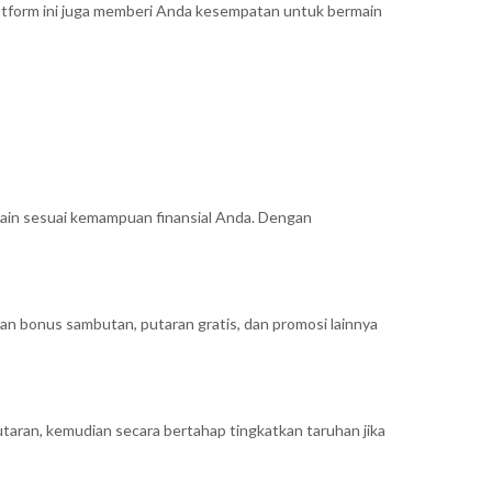
latform ini juga memberi Anda kesempatan untuk bermain
ain sesuai kemampuan finansial Anda. Dengan
n bonus sambutan, putaran gratis, dan promosi lainnya
taran, kemudian secara bertahap tingkatkan taruhan jika