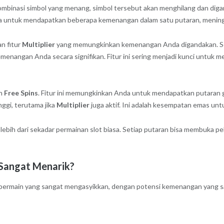
ombinasi simbol yang menang, simbol tersebut akan menghilang dan diga
 untuk mendapatkan beberapa kemenangan dalam satu putaran, meningk
n fitur
Multiplier
yang memungkinkan kemenangan Anda digandakan. Seti
nangan Anda secara signifikan. Fitur ini sering menjadi kunci untuk m
ah
Free Spins
. Fitur ini memungkinkan Anda untuk mendapatkan putaran 
ggi, terutama jika
Multiplier
juga aktif. Ini adalah kesempatan emas un
ebih dari sekadar permainan slot biasa. Setiap putaran bisa membuka p
 Sangat Menarik?
rmain yang sangat mengasyikkan, dengan potensi kemenangan yang sa