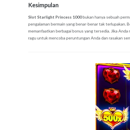
Kesimpulan
Slot Starlight Princess 1000
bukan hanya sebuah permai
pengalaman bermain yang benar-benar tak terlupakan. Be
memanfaatkan berbagai bonus yang tersedia. Jika Anda 
ragu untuk mencoba peruntungan Anda dan rasakan send