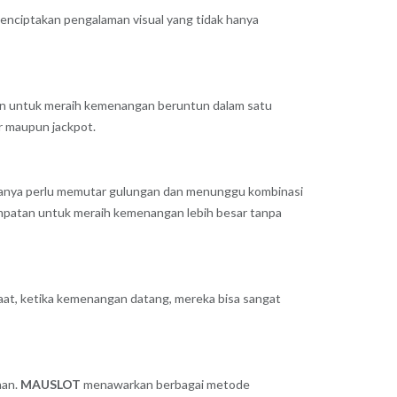
 menciptakan pengalaman visual yang tidak hanya
n untuk meraih kemenangan beruntun dalam satu
r maupun jackpot.
anya perlu memutar gulungan dan menunggu kombinasi
mpatan untuk meraih kemenangan lebih besar tanpa
saat, ketika kemenangan datang, mereka bisa sangat
man.
MAUSLOT
menawarkan berbagai metode