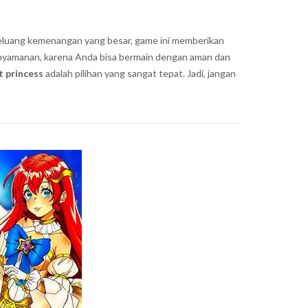
 peluang kemenangan yang besar, game ini memberikan
amanan, karena Anda bisa bermain dengan aman dan
t princess
adalah pilihan yang sangat tepat. Jadi, jangan