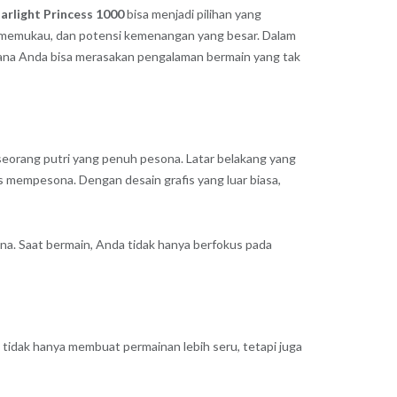
tarlight Princess 1000
bisa menjadi pilihan yang
afis memukau, dan potensi kemenangan yang besar. Dalam
mana Anda bisa merasakan pengalaman bermain yang tak
seorang putri yang penuh pesona. Latar belakang yang
 mempesona. Dengan desain grafis yang luar biasa,
hana. Saat bermain, Anda tidak hanya berfokus pada
ini tidak hanya membuat permainan lebih seru, tetapi juga