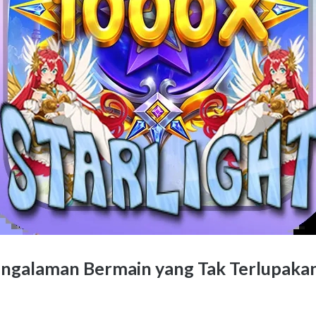
 Pengalaman Bermain yang Tak Terlupaka