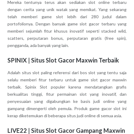
Mereka tentunya terus akan sediakan slot online terbaru
dengan cerita yang unik watak yang memikat. Yang sekarang
telah memberi game slot lebih dari 280 judul dalam
portofolionya. Dengan banyak game slot gacor terbaru yang
memberi sejumlah fitur khusus inovatif seperti stacked wild,
scatters, perputaran bonus, perputaran gratis (free spin),
pengganda, ada banyak yang lain.
SPINIX | Situs Slot Gacor Maxwin Terbaik
Adalah situs slot paling referensi dari bos slot yang tentu saja
selalu memberi fitur terbaru untuk game slot gacor maxwin
terbaik. Spinix Slot populer karena mendatangkan grafis
berkualitas tinggi, fitur permainan slot yang inovatif, dan
penyesuaian yang digabungkan ke basis judi online yang
gampang dimengerti oleh pemula. Produk game gacor slot ini
kerap diketemukan di beberapa situs judi online di semua asia.
LIVE22 | Situs Slot Gacor Gampang Maxwin