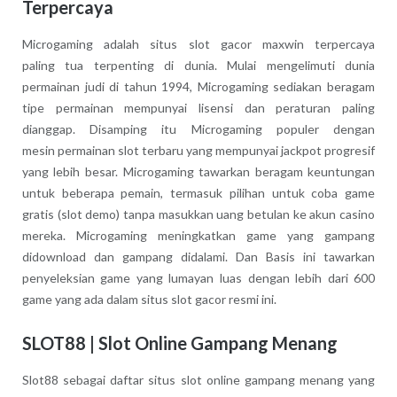
Terpercaya
Microgaming adalah situs slot gacor maxwin terpercaya
paling tua terpenting di dunia. Mulai mengelimuti dunia
permainan judi di tahun 1994, Microgaming sediakan beragam
tipe permainan mempunyai lisensi dan peraturan paling
dianggap. Disamping itu Microgaming populer dengan
mesin permainan slot terbaru yang mempunyai jackpot progresif
yang lebih besar. Microgaming tawarkan beragam keuntungan
untuk beberapa pemain, termasuk pilihan untuk coba game
gratis (slot demo) tanpa masukkan uang betulan ke akun casino
mereka. Microgaming meningkatkan game yang gampang
didownload dan gampang didalami. Dan Basis ini tawarkan
penyeleksian game yang lumayan luas dengan lebih dari 600
game yang ada dalam situs slot gacor resmi ini.
SLOT88 | Slot Online Gampang Menang
Slot88 sebagai daftar situs slot online gampang menang yang