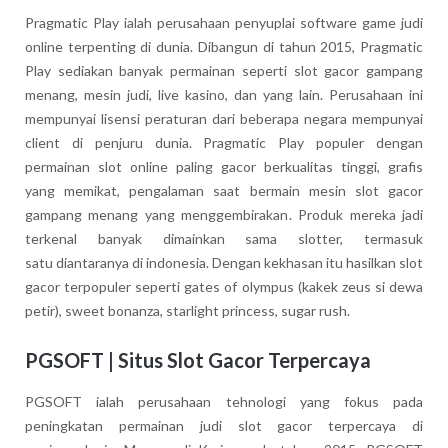
Pragmatic Play ialah perusahaan penyuplai software game judi
online terpenting di dunia. Dibangun di tahun 2015, Pragmatic
Play sediakan banyak permainan seperti slot gacor gampang
menang, mesin judi, live kasino, dan yang lain. Perusahaan ini
mempunyai lisensi peraturan dari beberapa negara mempunyai
client di penjuru dunia. Pragmatic Play populer dengan
permainan slot online paling gacor berkualitas tinggi, grafis
yang memikat, pengalaman saat bermain mesin slot gacor
gampang menang yang menggembirakan. Produk mereka jadi
terkenal banyak dimainkan sama slotter, termasuk
satu diantaranya di indonesia. Dengan kekhasan itu hasilkan slot
gacor terpopuler seperti gates of olympus (kakek zeus si dewa
petir), sweet bonanza, starlight princess, sugar rush.
PGSOFT | Situs Slot Gacor Terpercaya
PGSOFT ialah perusahaan tehnologi yang fokus pada
peningkatan permainan judi slot gacor terpercaya di