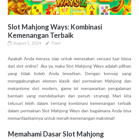
Slot Mahjong Ways: Kombinasi
Kemenangan Terbaik
August 5, 2024
Therl
Apakah Anda merasa siap untuk merasakan sensasi luar biasa
dari slot online? Jika ya, maka Slot Mahjong Ways adalah pilihan
yang tidak boleh Anda lewatkan. Dengan konsep yang
menggabungkan elemen klasik dari permainan Mahjong dan
mekanisme slot modern, game ini menawarkan pengalaman
bermain yang mendebarkan dan penuh strategi. Mari kita
telusuri lebih dalam tentang kombinasi kemenangan terbaik
dalam permainan Slot Mahjong Ways dan bagaimana Anda bisa
memanfaatkannya untuk meraih kemenangan maksimal!
Memahami Dasar Slot Mahjong