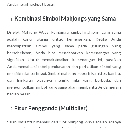
Anda meraih jackpot besar:
Kombinasi Simbol Mahjongs yang Sama
Di Slot Mahjong Ways, kombinasi simbol mahjong yang sama
adalah kunci utama untuk kemenangan. Ketika Anda
mendapatkan simbol yang sama pada gulungan yang
bersebelahan, Anda bisa mendapatkan kemenangan yang
signifikan. Untuk memaksimalkan kemenangan ini, pastikan
Anda memahami tabel pembayaran dan perhatikan simbol yang
memiliki nilai tertinggi. Simbol mahjong seperti karakter, bambu,
dan lingkaran biasanya memiliki nilai yang berbeda, dan
mengumpulkan simbol yang sama akan membantu Anda meraih
hadiah besar.
Fitur Pengganda (Multiplier)
Salah satu fitur menarik dari Slot Mahjong Ways adalah adanya