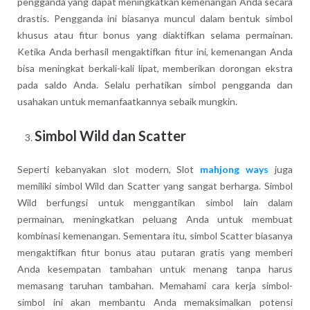
pengganda yang dapat meningkatkan kemenangan Anda secara
drastis. Pengganda ini biasanya muncul dalam bentuk simbol
khusus atau fitur bonus yang diaktifkan selama permainan.
Ketika Anda berhasil mengaktifkan fitur ini, kemenangan Anda
bisa meningkat berkali-kali lipat, memberikan dorongan ekstra
pada saldo Anda. Selalu perhatikan simbol pengganda dan
usahakan untuk memanfaatkannya sebaik mungkin.
Simbol Wild dan Scatter
Seperti kebanyakan slot modern, Slot
mahjong ways
juga
memiliki simbol Wild dan Scatter yang sangat berharga. Simbol
Wild berfungsi untuk menggantikan simbol lain dalam
permainan, meningkatkan peluang Anda untuk membuat
kombinasi kemenangan. Sementara itu, simbol Scatter biasanya
mengaktifkan fitur bonus atau putaran gratis yang memberi
Anda kesempatan tambahan untuk menang tanpa harus
memasang taruhan tambahan. Memahami cara kerja simbol-
simbol ini akan membantu Anda memaksimalkan potensi