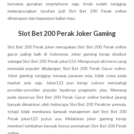
bersama gunakan smartphone saja. Anda sudah sanggup
melangsungkan taruhan judi Slot Bet 200 Perak online
dimanapun dan kapanpun kalian mau.
Slot Bet 200 Perak Joker Gaming
Slot Bet 200 Perak joker merupakan Slot Bet 200 Perak online
gacor paling baik di Indonesia. Joker gaming kerap disebut
sebagai Slot Bet 200 Perak joker123. Mempunyai ekstensi yang
memadai populer dikalangan Slot Bet 200 Perak Gacor online.
Joker gaming sanggup meraup pasaran asia, tidak cuma pada
market asia saja. Joker123 pun kerap sukses menyaingi
provider-provider populer layaknya pragmatic play. Memang
pada dasarnya Slot Bet 200 Perak Gacor online berikut jarang
banyak dimainkan oleh beberapa Slot Bet 200 Perakter pemula,
tetapi tidak membawa dampak manajemen dari Slot Bet 200
Perak joker123 putus asa. Melainkan joker gaming kerap
memberi tambahan banyak bonus permainan Slot Bet 200 Perak
online.