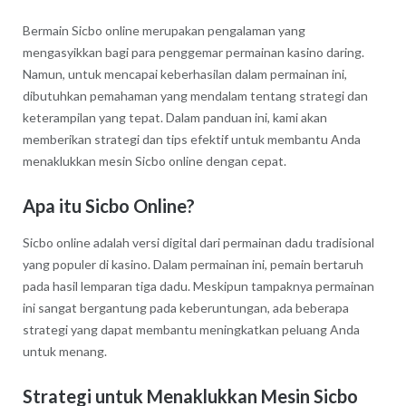
Bermain Sicbo online merupakan pengalaman yang
mengasyikkan bagi para penggemar permainan kasino daring.
Namun, untuk mencapai keberhasilan dalam permainan ini,
dibutuhkan pemahaman yang mendalam tentang strategi dan
keterampilan yang tepat. Dalam panduan ini, kami akan
memberikan strategi dan tips efektif untuk membantu Anda
menaklukkan mesin Sicbo online dengan cepat.
Apa itu Sicbo Online?
Sicbo online adalah versi digital dari permainan dadu tradisional
yang populer di kasino. Dalam permainan ini, pemain bertaruh
pada hasil lemparan tiga dadu. Meskipun tampaknya permainan
ini sangat bergantung pada keberuntungan, ada beberapa
strategi yang dapat membantu meningkatkan peluang Anda
untuk menang.
Strategi untuk Menaklukkan Mesin Sicbo