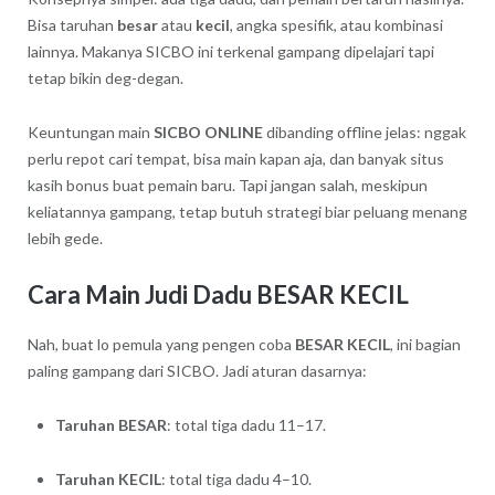
Bisa taruhan
besar
atau
kecil
, angka spesifik, atau kombinasi
lainnya. Makanya SICBO ini terkenal gampang dipelajari tapi
tetap bikin deg-degan.
Keuntungan main
SICBO ONLINE
dibanding offline jelas: nggak
perlu repot cari tempat, bisa main kapan aja, dan banyak situs
kasih bonus buat pemain baru. Tapi jangan salah, meskipun
keliatannya gampang, tetap butuh strategi biar peluang menang
lebih gede.
Cara Main Judi Dadu BESAR KECIL
Nah, buat lo pemula yang pengen coba
BESAR KECIL
, ini bagian
paling gampang dari SICBO. Jadi aturan dasarnya:
Taruhan BESAR
: total tiga dadu 11–17.
Taruhan KECIL
: total tiga dadu 4–10.