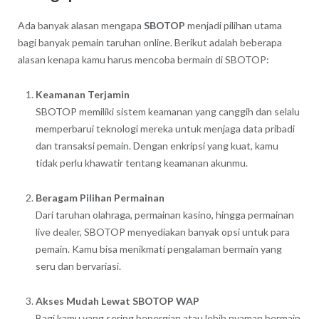
Ada banyak alasan mengapa
SBOTOP
menjadi pilihan utama
bagi banyak pemain taruhan online. Berikut adalah beberapa
alasan kenapa kamu harus mencoba bermain di SBOTOP:
Keamanan Terjamin
SBOTOP memiliki sistem keamanan yang canggih dan selalu
memperbarui teknologi mereka untuk menjaga data pribadi
dan transaksi pemain. Dengan enkripsi yang kuat, kamu
tidak perlu khawatir tentang keamanan akunmu.
Beragam Pilihan Permainan
Dari taruhan olahraga, permainan kasino, hingga permainan
live dealer, SBOTOP menyediakan banyak opsi untuk para
pemain. Kamu bisa menikmati pengalaman bermain yang
seru dan bervariasi.
Akses Mudah Lewat SBOTOP WAP
Bagi kamu yang sering bepergian atau lebih nyaman bermain