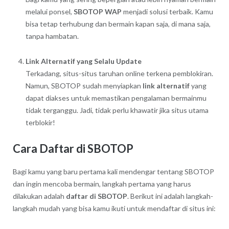
melalui ponsel,
SBOTOP WAP
menjadi solusi terbaik. Kamu
bisa tetap terhubung dan bermain kapan saja, di mana saja,
tanpa hambatan.
Link Alternatif yang Selalu Update
Terkadang, situs-situs taruhan online terkena pemblokiran.
Namun, SBOTOP sudah menyiapkan
link alternatif
yang
dapat diakses untuk memastikan pengalaman bermainmu
tidak terganggu. Jadi, tidak perlu khawatir jika situs utama
terblokir!
Cara Daftar di SBOTOP
Bagi kamu yang baru pertama kali mendengar tentang SBOTOP
dan ingin mencoba bermain, langkah pertama yang harus
dilakukan adalah
daftar di SBOTOP
. Berikut ini adalah langkah-
langkah mudah yang bisa kamu ikuti untuk mendaftar di situs ini: