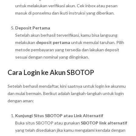
untuk melakukan verifikasi akun. Cek inbox atau pesan
masuk di ponselmu dan ikuti instruksi yang diberikan.
Deposit Pertama
Setelah akun berhasil terverifikasi, kamu bisa langsung
melakukan
deposit pertama
untuk memulai taruhan. Pilih
metode pembayaran yang tersedia dan lakukan deposit
sesuai dengan nominal yang diinginkan.
Cara Login ke Akun SBOTOP
Setelah berhasil mendaftar, kini saatnya untuk login ke akunmu
dan mulai bermain. Berikut adalah langkah-langkah untuk login
dengan aman:
Kunjungi Situs SBOTOP atau Link Alternatif
Buka situs SBOTOP atau gunakan
SBOTOP link alternatif
yang telah disediakan jika kamu mengalami kendala dengan