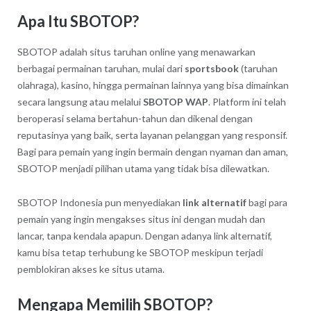
Apa Itu SBOTOP?
SBOTOP adalah situs taruhan online yang menawarkan
berbagai permainan taruhan, mulai dari
sportsbook
(taruhan
olahraga), kasino, hingga permainan lainnya yang bisa dimainkan
secara langsung atau melalui
SBOTOP WAP
. Platform ini telah
beroperasi selama bertahun-tahun dan dikenal dengan
reputasinya yang baik, serta layanan pelanggan yang responsif.
Bagi para pemain yang ingin bermain dengan nyaman dan aman,
SBOTOP menjadi pilihan utama yang tidak bisa dilewatkan.
SBOTOP Indonesia pun menyediakan
link alternatif
bagi para
pemain yang ingin mengakses situs ini dengan mudah dan
lancar, tanpa kendala apapun. Dengan adanya link alternatif,
kamu bisa tetap terhubung ke SBOTOP meskipun terjadi
pemblokiran akses ke situs utama.
Mengapa Memilih SBOTOP?