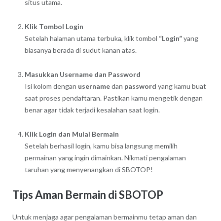
situs utama.
Klik Tombol Login
Setelah halaman utama terbuka, klik tombol
“Login”
yang
biasanya berada di sudut kanan atas.
Masukkan Username dan Password
Isi kolom dengan
username
dan
password
yang kamu buat
saat proses pendaftaran. Pastikan kamu mengetik dengan
benar agar tidak terjadi kesalahan saat login.
Klik Login dan Mulai Bermain
Setelah berhasil login, kamu bisa langsung memilih
permainan yang ingin dimainkan. Nikmati pengalaman
taruhan yang menyenangkan di SBOTOP!
Tips Aman Bermain di SBOTOP
Untuk menjaga agar pengalaman bermainmu tetap aman dan