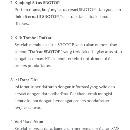
Kunjungi Situs SBOTOP
Pertama-tama, kunjungi situs resmi SBOTOP atau gunakan
link alternatif SBOTOP
jika situs utama tidak dapat
diakses.
Klik Tombol Daftar
Setelah membuka situs SBOTOP, kamu akan menemukan
tombol
“Daftar SBOTOP”
yang terletak di bagian atas atau
tengah halaman. Klik tombol tersebut untuk memulai
proses pendaftaran.
Isi Data Diri
Isi formulir pendaftaran dengan informasi yang valid dan
sesuai dengan data pribadimu. Pastikan untuk mengisi
semua kolom dengan benar agar proses pendaftaran
berjalan lancar.
Verifikasi Akun
Setelah mengisi data, kamu akan menerima email atau SMS