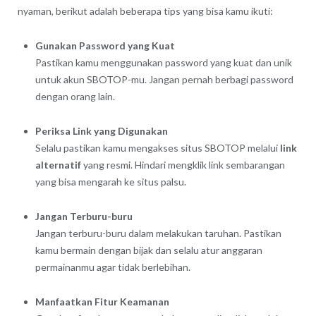
nyaman, berikut adalah beberapa tips yang bisa kamu ikuti:
Gunakan Password yang Kuat
Pastikan kamu menggunakan password yang kuat dan unik
untuk akun SBOTOP-mu. Jangan pernah berbagi password
dengan orang lain.
Periksa Link yang Digunakan
Selalu pastikan kamu mengakses situs SBOTOP melalui
link
alternatif
yang resmi. Hindari mengklik link sembarangan
yang bisa mengarah ke situs palsu.
Jangan Terburu-buru
Jangan terburu-buru dalam melakukan taruhan. Pastikan
kamu bermain dengan bijak dan selalu atur anggaran
permainanmu agar tidak berlebihan.
Manfaatkan Fitur Keamanan