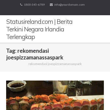
Skip
1800-345-6789
info@yourdomain.com
to
content
Statusireland.com | Berita
Terkini Negara Irlandia
Terlengkap
Tag:
rekomendasi
joespizzamanassaspark
rekomendasi joespizzamanassaspark