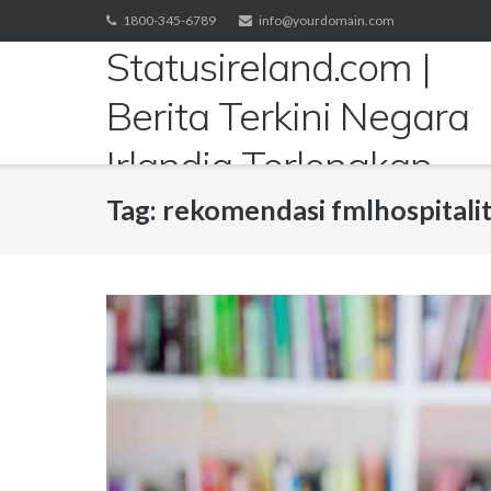
Skip
1800-345-6789
info@yourdomain.com
to
Statusireland.com |
content
Berita Terkini Negara
Irlandia Terlengkap
Tag:
rekomendasi fmlhospitali