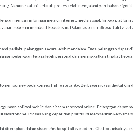
gsung. Namun saat ini, seluruh proses telah mengalami perubahan signifik
ngan mencari informasi melalui internet, media sosial, hingga platfor
tas layanan sebelum membuat keputusan. Dalam sistem
fmlhospitality
, set
hami perilaku pelanggan secara lebih mendalam. Data pelanggan dapat
alaman pelanggan terasa lebih personal dan meningkatkan tingkat kepua
stomer journey pada konsep
fmlhospitality
. Berbagai inovasi digital ki
nggunaan aplikasi mobile dan sistem reservasi online. Pelanggan dapat m
ui smartphone. Proses yang cepat dan praktis ini memberikan kenyamana
mulai diterapkan dalam sistem
fmlhospitality
modern. Chatbot misalnya, 