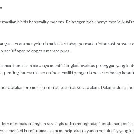
e
asilan bisnis hospitality modern. Pelanggan tidak hanya menilai kualitas
ngun secara menyeluruh mulai dari tahap pencarian informasi, proses res
n positif agar pelanggan merasa puas.
an konsisten biasanya memiliki tingkat loyalitas pelanggan yang lebih 
angat penting karena ulasan online memiliki pengaruh besar terhadap kepu
enciptakan promosi dari mulut ke mulut secara alami. Dalam industri hos
ern merupakan langkah strategis untuk menghadapi perubahan perilaku pe
ence menjadi kunci utama dalam menciptakan layanan hospitality yang leb