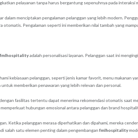
gkatkan pelayanan tanpa harus bergantung sepenuhnya pada interaksi 
besar dalam menciptakan pengalaman pelanggan yang lebih modern. Pe
ra otomatis. Pengalaman seperti ini memberikan nilai tambah yang mam
fmlhospitality
adalah personalisasi layanan. Pelanggan saat ini mengi
ahami kebiasaan pelanggan, seperti jenis kamar favorit, menu makanan yan
 untuk memberikan penawaran yang lebih relevan dan personal.
engan fasilitas tertentu dapat menerima rekomendasi otomatis saat mel
 memperkuat hubungan emosional antara pelanggan dan brand hospitalit
ggan. Ketika pelanggan merasa diperhatikan dan dipahami, mereka cend
njadi salah satu elemen penting dalam pengembangan
fmlhospitality
mode