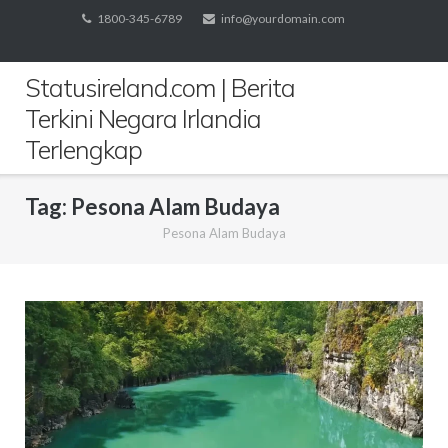
Skip
1800-345-6789
info@yourdomain.com
to
content
Statusireland.com | Berita
Terkini Negara Irlandia
Terlengkap
Tag:
Pesona Alam Budaya
Pesona Alam Budaya