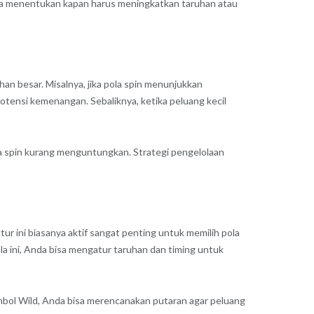
isa menentukan kapan harus meningkatkan taruhan atau
n besar. Misalnya, jika pola spin menunjukkan
tensi kemenangan. Sebaliknya, ketika peluang kecil
ola spin kurang menguntungkan. Strategi pengelolaan
r ini biasanya aktif sangat penting untuk memilih pola
la ini, Anda bisa mengatur taruhan dan timing untuk
bol Wild, Anda bisa merencanakan putaran agar peluang