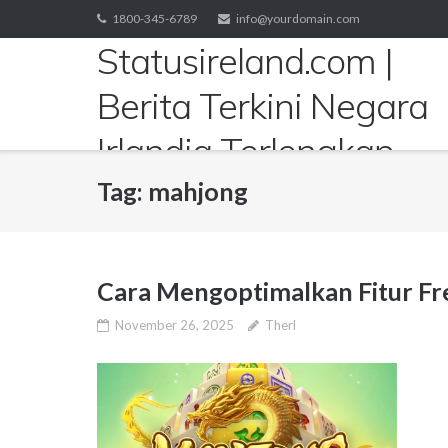
Skip
1800-345-6789
info@yourdomain.com
to
Statusireland.com |
content
Berita Terkini Negara
Irlandia Terlengkap
Tag:
mahjong
Cara Mengoptimalkan Fitur F
November 26, 2025
Therl