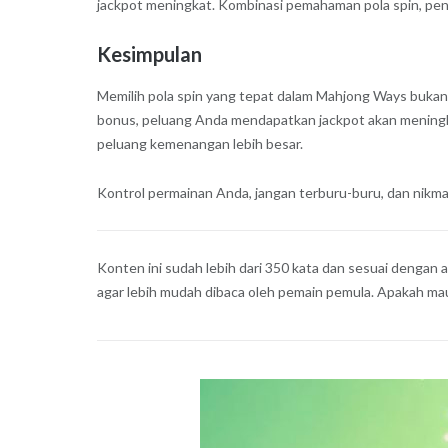
jackpot meningkat. Kombinasi pemahaman pola spin, pe
Kesimpulan
Memilih pola spin yang tepat dalam Mahjong Ways bukan 
bonus, peluang Anda mendapatkan jackpot akan meningk
peluang kemenangan lebih besar.
Kontrol permainan Anda, jangan terburu-buru, dan nikmat
Konten ini sudah lebih dari 350 kata dan sesuai dengan a
agar lebih mudah dibaca oleh pemain pemula. Apakah mau 