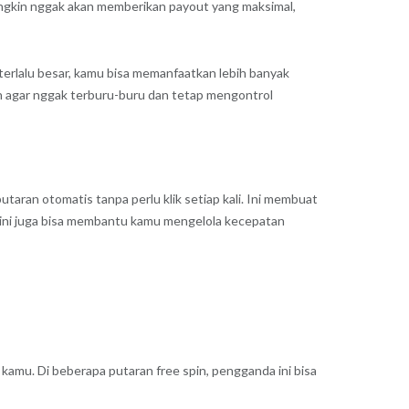
mungkin nggak akan memberikan payout yang maksimal,
terlalu besar, kamu bisa memanfaatkan lebih banyak
ih agar nggak terburu-buru dan tetap mengontrol
putaran otomatis tanpa perlu klik setiap kali. Ini membuat
 ini juga bisa membantu kamu mengelola kecepatan
amu. Di beberapa putaran free spin, pengganda ini bisa