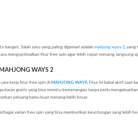
its banget. Salah satu yang paling digemari adalah
mahjong ways 2
, yang 
a mengoptimalkan fitur free spin agar lebih cepat menang, langsung aja 
 di MAHJONG WAYS 2
ra kerja fitur free spin di
MAHJONG WAYS
. Fitur ini bakal aktif saa
ah putaran gratis yang bisa memicu kemenangan tanpa perlu mengeluarkan 
gkatkan peluang kamu buat menang lebih besar.
erbagai varian free spin yang bisa memberikan keuntungan yang lebih be