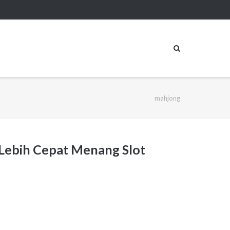
mahjong
Lebih Cepat Menang Slot