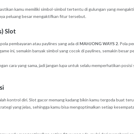
ikan kamu memiliki simbol-simbol tertentu di gulungan yang mengaktifk
nya peluang besar mengaktifkan fitur tersebut.
) Slot
pola pembayaran atau paylines yang ada di
MAHJONG WAYS 2
. Pola p
ame ini, semakin banyak simbol yang cocok di paylines, semakin besar 
engan cara yang sama, jadi jangan lupa untuk selalu memperhatikan posisi
si
alah kontrol diri. Slot gacor memang kadang bikin kamu tergoda buat teru
ategi yang jelas, sehingga kamu bisa mengoptimalkan setiap kesempatan 