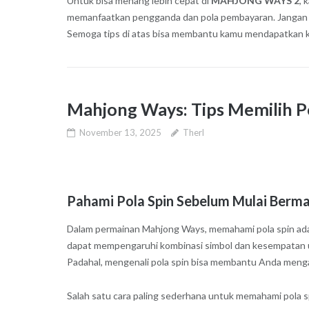
Untuk bisa menang lebih cepat di
MAHJONG WAYS 2
, 
memanfaatkan pengganda dan pola pembayaran. Jangan lup
Semoga tips di atas bisa membantu kamu mendapatkan k
Mahjong Ways: Tips Memilih P
November 13, 2025
Therl
Pahami Pola Spin Sebelum Mulai Berma
Dalam permainan Mahjong Ways, memahami pola spin adal
dapat mempengaruhi kombinasi simbol dan kesempatan un
Padahal, mengenali pola spin bisa membantu Anda mengat
Salah satu cara paling sederhana untuk memahami pola 