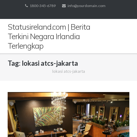
Skip
1800-345-6789
info@yourdomain.com
to
content
Statusireland.com | Berita
Terkini Negara Irlandia
Terlengkap
Tag:
lokasi atcs-jakarta
lokasi atcs-jakarta