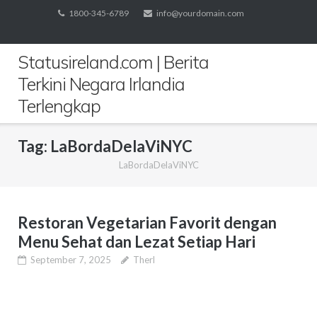
Skip
1800-345-6789
info@yourdomain.com
to
content
Statusireland.com | Berita
Terkini Negara Irlandia
Terlengkap
Tag:
LaBordaDelaViNYC
LaBordaDelaViNYC
Restoran Vegetarian Favorit dengan
Menu Sehat dan Lezat Setiap Hari
September 7, 2025
Therl