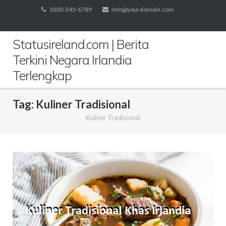
Skip
1800-345-6789
info@yourdomain.com
to
content
Statusireland.com | Berita
Terkini Negara Irlandia
Terlengkap
Tag:
Kuliner Tradisional
Kuliner Tradisional