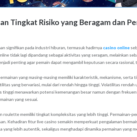
an Tingkat Risiko yang Beragam dan Pe
 signifikan pada industri hiburan, termasuk hadirnya
casino online
seb
online tidak lagi dipandang sebagai aktivitas yang seragam, melainkan se
njadi penting agar pemain dapat mengambil keputusan secara rasional, 
rmainan yang masing-masing memiliki karakteristik, mekanisme, serta ti
latilitas yang bervariasi, mulai dari rendah hingga tinggi. Volatilitas r
ilitas tinggi menawarkan potensi kemenangan besar namun dengan frekuensi
rmainan yang sesuai.
, dan roulette memiliki tingkat kompleksitas yang lebih tinggi. Permainan
usan. Kehadiran fitur live casino semakin memperkuat pengalaman berma
ana yang lebih autentik, sekaligus menghadapi dinamika permainan yang