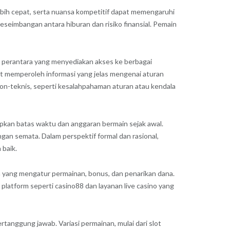
lebih cepat, serta nuansa kompetitif dapat memengaruhi
eseimbangan antara hiburan dan risiko finansial. Pemain
ai perantara yang menyediakan akses ke berbagai
pat memperoleh informasi yang jelas mengenai aturan
non-teknis, seperti kesalahpahaman aturan atau kendala
apkan batas waktu dan anggaran bermain sejak awal.
an semata. Dalam perspektif formal dan rasional,
 baik.
an yang mengatur permainan, bonus, dan penarikan dana.
platform seperti casino88 dan layanan live casino yang
tanggung jawab. Variasi permainan, mulai dari slot