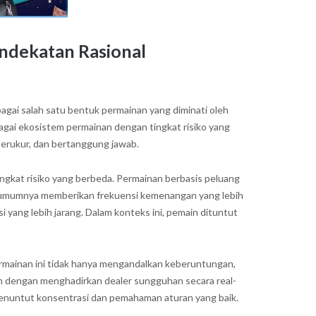
ndekatan Rasional
agai salah satu bentuk permainan yang diminati oleh
bagai ekosistem permainan dengan tingkat risiko yang
terukur, dan bertanggung jawab.
ngkat risiko yang berbeda. Permainan berbasis peluang
endah umumnya memberikan frekuensi kemenangan yang lebih
 yang lebih jarang. Dalam konteks ini, pemain dituntut
-permainan ini tidak hanya mengandalkan keberuntungan,
in dengan menghadirkan dealer sungguhan secara real-
 menuntut konsentrasi dan pemahaman aturan yang baik.