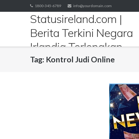
Skip
1800-345-6789
info@yourdomain.com
to
Statusireland.com |
content
Berita Terkini Negara
Irlandia Terlengkap
Tag:
Kontrol Judi Online