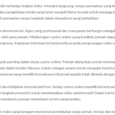
diri terhadap tingkat risiko. Interaksi langsung, tempo permainan yang 
dan pengelolaan modal yang ketat menjadi faktor krusial untuk menjaga k
 permainan tanpa terjebak dalam ekspektasi yang berlebihan.
am ekosistem ini. Agen yang profesional dan transparan berfungsi sebag
 oleh para pemain. Melalui agen casino online yang kredibel, pemain da
ainnya. Kejelasan informasi ini berkontribusi pada pengurangan risiko 
aspek penting dalam dunia casino online. Pemain dianjurkan untuk menet
a dalam koridor hiburan, bukan sebagai sarana untuk mengejar keuntung
asional yang memiliki konsekuensi finansial apabila tidak dikelola dengan
dan kebijakan internal platform. Setiap casino online memiliki ketentu
kah preventif untuk meminimalkan risiko administratif. Dalam hal ini, 
k membantu pemain memahami sistem yang berlaku.
t risiko yang beragam menuntut pendekatan yang cermat, formal, dan ber