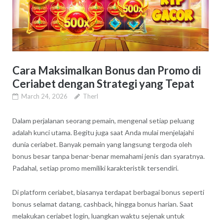
Cara Maksimalkan Bonus dan Promo di
Ceriabet dengan Strategi yang Tepat
March 24, 2026
Therl
Dalam perjalanan seorang pemain, mengenal setiap peluang
adalah kunci utama. Begitu juga saat Anda mulai menjelajahi
dunia ceriabet. Banyak pemain yang langsung tergoda oleh
bonus besar tanpa benar-benar memahami jenis dan syaratnya.
Padahal, setiap promo memiliki karakteristik tersendiri.
Di platform ceriabet, biasanya terdapat berbagai bonus seperti
bonus selamat datang, cashback, hingga bonus harian. Saat
melakukan ceriabet login, luangkan waktu sejenak untuk