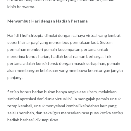
lebih berwarna.
Menyambut Hari dengan Hadiah Pertama
Hari di
thefishtopia
dimulai dengan cahaya virtual yang lembut,
seperti sinar pagi yang menembus permukaan laut. Sistem
permainan memberi pemain kesempatan pertama untuk
menerima bonus harian, hadiah kecil namun berharga. Trik
pertama adalah konsistensi: dengan masuk setiap hari, pemain
akan membangun kebiasaan yang membawa keuntungan jangka
panjang.
Setiap bonus harian bukan hanya angka atau item, melainkan
simbol apresiasi dari dunia virtual ini. Ia mengajak pemain untuk
tetap kembali, untuk menyelami kembali keindahan laut yang
selalu berubah, dan sekaligus merasakan rasa puas ketika setiap
hadiah berhasil dikumpulkan.