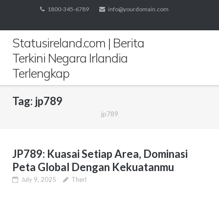
Skip
1800-345-6789
info@yourdomain.com
to
content
Statusireland.com | Berita
Terkini Negara Irlandia
Terlengkap
Tag:
jp789
jp789
JP789: Kuasai Setiap Area, Dominasi
Peta Global Dengan Kekuatanmu
July 9, 2025
Therl