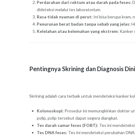
Perdarahan dari rektum atau darah pada feses:
D
dideteksi melalui tes laboratorium.
Rasa tidak nyaman di perut:
Ini bisa berupa kram,
Penurunan berat badan tanpa sebab yang jelas:
Hi
Kelelahan atau kelemahan yang ekstrem:
Kanker d
Pentingnya Skrining dan Diagnosis Din
Skrining adalah cara terbaik untuk mendeteksi kanker k
Kolonoskopi:
Prosedur ini memungkinkan dokter un
polip, polip tersebut dapat segera diangkat.
Tes darah samar feses (FOBT):
Tes ini mendeteksi 
Tes DNA feses:
Tes ini mendeteksi perubahan DNA da