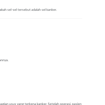
akah sel-sel tersebut adalah sel kanker.
annya.
gian usus yang terkena kanker. Setelah operasi, pasien