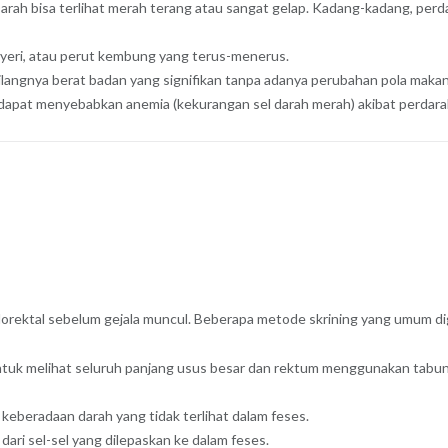
arah bisa terlihat merah terang atau sangat gelap. Kadang-kadang, perda
 nyeri, atau perut kembung yang terus-menerus.
langnya berat badan yang signifikan tanpa adanya perubahan pola makan a
apat menyebabkan anemia (kekurangan sel darah merah) akibat perdarah
i
olorektal sebelum gejala muncul. Beberapa metode skrining yang umum di
tuk melihat seluruh panjang usus besar dan rektum menggunakan tabung
keberadaan darah yang tidak terlihat dalam feses.
ri sel-sel yang dilepaskan ke dalam feses.