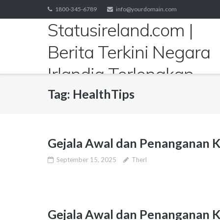
Skip
1800-345-6789
info@yourdomain.com
to
Statusireland.com |
content
Berita Terkini Negara
Irlandia Terlengkap
Tag:
HealthTips
Gejala Awal dan Penanganan K
September 15, 2025
Therl
Gejala Awal dan Penanganan K