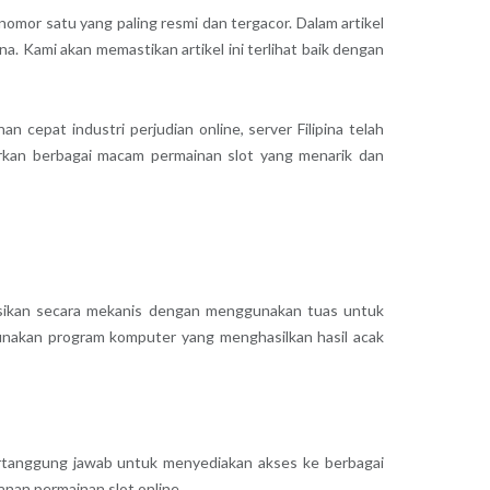
a nomor satu yang paling resmi dan tergacor. Dalam artikel
ilipina. Kami akan memastikan artikel ini terlihat baik dengan
n cepat industri perjudian online, server Filipina telah
warkan berbagai macam permainan slot yang menarik dan
rasikan secara mekanis dengan menggunakan tuas untuk
unakan program komputer yang menghasilkan hasil acak
bertanggung jawab untuk menyediakan akses ke berbagai
manan permainan slot online.