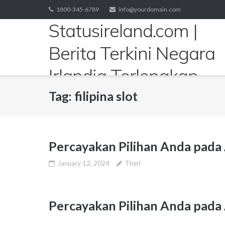
Skip
1800-345-6789
info@yourdomain.com
to
Statusireland.com |
content
Berita Terkini Negara
Irlandia Terlengkap
Tag:
filipina slot
Percayakan Pilihan Anda pada 
January 12, 2024
Therl
Percayakan Pilihan Anda pada 