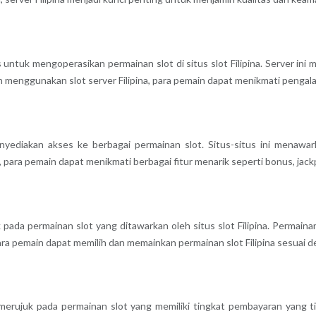
s untuk mengoperasikan permainan slot di situs slot Filipina. Server in
 menggunakan slot server Filipina, para pemain dapat menikmati pengalam
menyediakan akses ke berbagai permainan slot. Situs-situs ini menaw
 para pemain dapat menikmati berbagai fitur menarik seperti bonus, jack
k pada permainan slot yang ditawarkan oleh situs slot Filipina. Permaina
Para pemain dapat memilih dan memainkan permainan slot Filipina sesuai 
uk merujuk pada permainan slot yang memiliki tingkat pembayaran yan