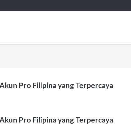
Akun Pro Filipina yang Terpercaya
Akun Pro Filipina yang Terpercaya