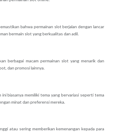
i memastikan bahwa permainan slot berjalan dengan lancar
an bermain slot yang berkualitas dan adil.
arkan berbagai macam permainan slot yang menarik dan
pot, dan promosi lainnya.
n ini biasanya memiliki tema yang bervariasi seperti tema
dengan minat dan preferensi mereka.
g tinggi atau sering memberikan kemenangan kepada para