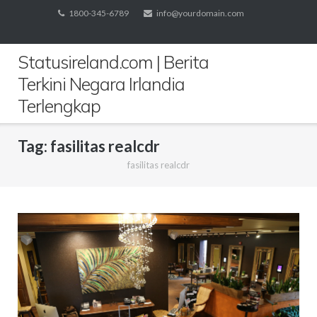
Skip
1800-345-6789
info@yourdomain.com
to
content
Statusireland.com | Berita
Terkini Negara Irlandia
Terlengkap
Tag:
fasilitas realcdr
fasilitas realcdr