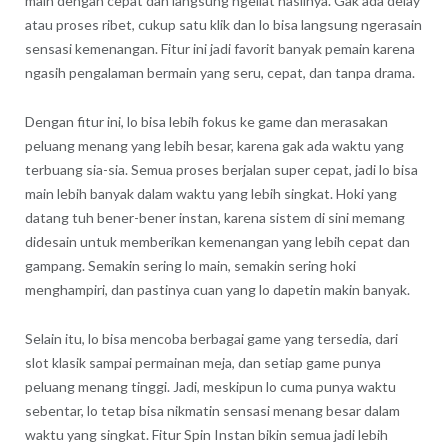
main dengan cepat dan langsung ngeliat hasilnya. Gak ada delay
atau proses ribet, cukup satu klik dan lo bisa langsung ngerasain
sensasi kemenangan. Fitur ini jadi favorit banyak pemain karena
ngasih pengalaman bermain yang seru, cepat, dan tanpa drama.
Dengan fitur ini, lo bisa lebih fokus ke game dan merasakan
peluang menang yang lebih besar, karena gak ada waktu yang
terbuang sia-sia. Semua proses berjalan super cepat, jadi lo bisa
main lebih banyak dalam waktu yang lebih singkat. Hoki yang
datang tuh bener-bener instan, karena sistem di sini memang
didesain untuk memberikan kemenangan yang lebih cepat dan
gampang. Semakin sering lo main, semakin sering hoki
menghampiri, dan pastinya cuan yang lo dapetin makin banyak.
Selain itu, lo bisa mencoba berbagai game yang tersedia, dari
slot klasik sampai permainan meja, dan setiap game punya
peluang menang tinggi. Jadi, meskipun lo cuma punya waktu
sebentar, lo tetap bisa nikmatin sensasi menang besar dalam
waktu yang singkat. Fitur Spin Instan bikin semua jadi lebih