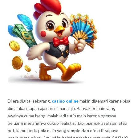
Di era digital sekarang,
casino online
makin digemari karena bisa
dimainkan kapan aja dan di mana aja. Banyak pemain yang
awalnya cuma iseng, malah jadi rutin main karena ngerasa
peluang menangnya cukup realistis. Tapi biar gak asal spin atau
bet, kamu perlu pola main yang
simple dan efektif
supaya
hasilnya maksimal. Artikel ini bakal ngebahas cara main
CASINO