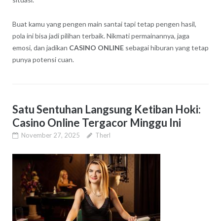
Buat kamu yang pengen main santai tapi tetap pengen hasil,
pola ini bisa jadi pilihan terbaik. Nikmati permainannya, jaga
emosi, dan jadikan
CASINO ONLINE
sebagai hiburan yang tetap
punya potensi cuan.
Satu Sentuhan Langsung Ketiban Hoki:
Casino Online Tergacor Minggu Ini
November 27, 2025
Therl