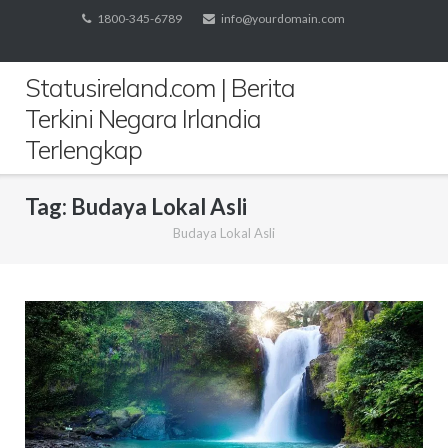
Skip
1800-345-6789
info@yourdomain.com
to
content
Statusireland.com | Berita
Terkini Negara Irlandia
Terlengkap
Tag:
Budaya Lokal Asli
Budaya Lokal Asli